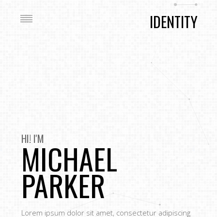
IDENTITY
HI! I'M
MICHAEL
PARKER
Lorem ipsum dolor sit amet, consectetur adipiscing