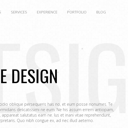
S
SERVICES
EXPERIENCE
PORTFOLIO
BLOG
ESI
E DESIGN
 odio oblique persequeris has no, et eum posse nonumes. Te
rmidans delicatissimi ne eum. Ne his assum errem antiopam,
appareat salutatus eam ne. Ius et inani vitae reprehendunt,
retaris. Quo nibh congue ex, ad nec illud aeterno.