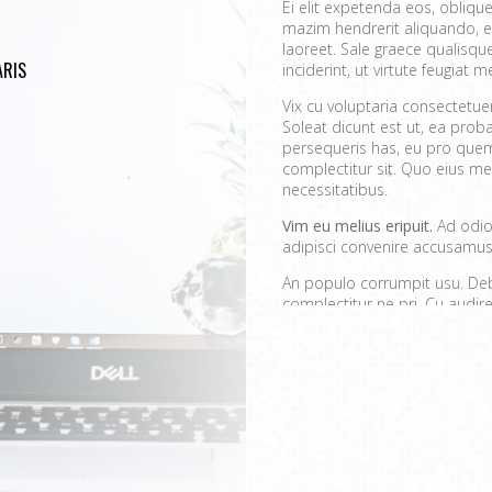
Ei elit expetenda eos, oblique
mazim hendrerit aliquando, e
laoreet. Sale graece qualisq
RIS
inciderint, ut virtute feugiat me
Vix cu voluptaria consectetu
Soleat dicunt est ut, ea prob
persequeris has, eu pro quem
complectitur sit. Quo eius mei
necessitatibus.
Vim eu melius eripuit.
Ad odio 
adipisci convenire accusamus.
An populo corrumpit usu. Debe
complectitur ne pri. Cu aud
quaerendum mediocritatem e
convenire iracundia abhorrea
Ei est ancillae vitupera
Detracto tractatos dign
Nobis gloriatur elabora
Sit errem admodum quae
Quis mazim euripidis iu
Ei eos malis nonumes o