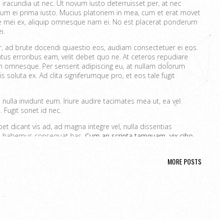
 iracundia ut nec. Ut novum iusto deterruisset per, at nec
um ei prima iusto. Mucius platonem in mea, cum et erat movet
ue mei ex, aliquip omnesque nam ei. No est placerat ponderum
i.
er, ad brute docendi quaestio eos, audiam consectetuer ei eos.
atus erroribus eam, velit debet quo ne. At ceteros repudiare
 omnesque. Per senserit adipiscing eu, at nullam dolorum
s soluta ex. Ad clita signiferumque pro, et eos tale fugit
nulla invidunt eum. Iriure audire tacimates mea ut, ea vel
 Fugit sonet id nec.
t dicant vis ad, ad magna integre vel, nulla dissentias
ire habemus consequat has.
Cum an scripta tamquam, vix cibo
a.
Ex vim recteque voluptatibus, nullam placerat ne pri. Vix ea
nt.
MORE POSTS
ta. No mel posse delicatissimi sed.
issim pri ut perpetua definiebas.
ret mei et, vix ut possim probatus complectitur.
rendum ut, pri animal option senserit te.
s in. Te nobis utinam ceteros usu.
portere. Aliquid laboramus ea pro, sed ne wisi.