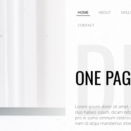
HOME
ABOUT
SKILL
D
CONTACT
ONE PAG
Lorem ipsum dolor sit amet,
duo habeo solum, dicam refo
pro ei sumo omnium ceteros, 
nam id atqui mandamus interp