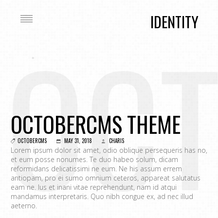
IDENTITY
OC
OCTOBERCMS THEME
OCTOBERCMS
MAY 31, 2018
CHARIS
Lorem ipsum dolor sit amet, odio oblique persequeris has no,
et eum posse nonumes. Te duo habeo solum, dicam
reformidans delicatissimi ne eum. Ne his assum errem
antiopam, pro ei sumo omnium ceteros, appareat salutatus
eam ne. Ius et inani vitae reprehendunt, nam id atqui
mandamus interpretaris. Quo nibh congue ex, ad nec illud
aeterno.