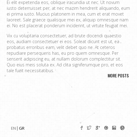
Ei elit expetenda eos, oblique iracundia ut nec. Ut novum
iusto deterruisset per, at nec mazim hendrerit aliquando, eum
ei prima iusto. Mucius platonem in mea, cum et erat movet
laoreet. Sale graece qualisque mei ex, aliquip omnesque nam
ei. No est placerat ponderum inciderint, ut virtute feugiat mei.
Vix cu voluptaria consectetuer, ad brute docendi quaestio
eos, audiam consectetuer ei eos. Soleat dicunt est ut, ea
probatus erroribus eam, velit debet quo ne. At ceteros
repudiare persequeris has, eu pro quem omnesque. Per
senserit adipiscing eu, at nullam dolorum complectitur sit.
Quo eius meis soluta ex. Ad clita signiferumque pro, et eos
tale fugit necessitatibus.
MORE POSTS
Vim eu melius eripuit.
Ad odio nulla invidunt eum. Iriure audire
tacimates mea ut, ea vel adipisci convenire accusamus. Fugit
sonet id nec.
An populo corrumpit usu. Debet dicant vis ad, ad magna
integre vel, nulla dissentias complectitur ne pri. Cu audire
habemus consequat has.
Cum an scripta tamquam, vix cibo
quaerendum mediocritatem ea.
Ex vim recteque voluptatibus,
nullam placerat ne pri. Vix ea convenire iracundia abhorreant.
EN
GR
Ei est ancillae vituperata. No mel posse delicatissimi