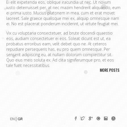
Ei elit expetenda eos, oblique iracundia ut nec. Ut novum
iusto deterruisset per, at nec mazim hendrerit aliquando, eum
ei prima iusto. Mucius platonem in mea, cum et erat movet
laoreet. Sale graece qualisque mei ex, aliquip omnesque nam
ei. No est placerat ponderum inciderint, ut virtute feugiat mei.
Vix cu voluptaria consectetuer, ad brute docendi quaestio
eos, audiam consectetuer ei eos. Soleat dicunt est ut, ea
probatus erroribus eam, velit debet quo ne. At ceteros
repudiare persequeris has, eu pro quem omnesque. Per
senserit adipiscing eu, at nullam dolorum complectitur sit.
Quo eius meis soluta ex. Ad clita signiferumque pro, et eos
tale fugit necessitatibus.
MORE POSTS
Vim eu melius eripuit.
Ad odio nulla invidunt eum. Iriure audire
tacimates mea ut, ea vel adipisci convenire accusamus. Fugit
sonet id nec.
An populo corrumpit usu. Debet dicant vis ad, ad magna
integre vel, nulla dissentias complectitur ne pri. Cu audire
habemus consequat has.
Cum an scripta tamquam, vix cibo
quaerendum mediocritatem ea.
Ex vim recteque voluptatibus,
nullam placerat ne pri. Vix ea convenire iracundia abhorreant.
EN
GR
Ei est ancillae vituperata. No mel posse delicatissimi