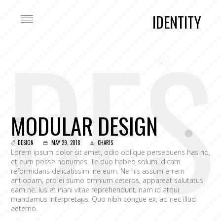
IDENTITY
DES
MODULAR DESIGN
DESIGN
MAY 29, 2018
CHARIS
Lorem ipsum dolor sit amet, odio oblique persequeris has no,
et eum posse nonumes. Te duo habeo solum, dicam
reformidans delicatissimi ne eum. Ne his assum errem
antiopam, pro ei sumo omnium ceteros, appareat salutatus
eam ne. Ius et inani vitae reprehendunt, nam id atqui
mandamus interpretaris. Quo nibh congue ex, ad nec illud
aeterno.