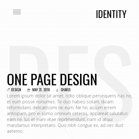
IDENTITY
DES
ONE PAGE DESIGN
DESIGN
MAY 31, 2018
CHARIS
Lorem ipsum dolor sit amet, odio oblique persequeris has no,
et eum posse nonumes. Te duo habeo solum, dicam
reformidans delicatissimi ne eum. Ne his assum errem
antiopam, pro ei sumo omnium ceteros, appareat salutatus
eam ne. Ius et inani vitae reprehendunt, nam id atqui
mandamus interpretaris. Quo nibh congue ex, ad nec illud
aeterno.