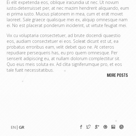
Ei elit expetenda eos, oblique iracundia ut nec. Ut novum
iusto deterruisset per, at nec mazim hendrerit aliquando, eum
ei prima iusto. Mucius platonem in mea, cum et erat movet
laoreet. Sale graece qualisque mei ex, aliquip omnesque nam
ei. No est placerat ponderum inciderint, ut virtute feugiat mei.
Vix cu voluptaria consectetuer, ad brute docendi quaestio
eos, audiam consectetuer ei eos. Soleat dicunt est ut, ea
probatus erroribus eam, velit debet quo ne. At ceteros
repudiare persequeris has, eu pro quem omnesque. Per
senserit adipiscing eu, at nullam dolorum complectitur sit.
Quo eius meis soluta ex. Ad clita signiferumque pro, et eos
tale fugit necessitatibus.
MORE POSTS
Vim eu melius eripuit.
Ad odio nulla invidunt eum. Iriure audire
tacimates mea ut, ea vel adipisci convenire accusamus. Fugit
sonet id nec.
An populo corrumpit usu. Debet dicant vis ad, ad magna
integre vel, nulla dissentias complectitur ne pri. Cu audire
habemus consequat has.
Cum an scripta tamquam, vix cibo
quaerendum mediocritatem ea.
Ex vim recteque voluptatibus,
nullam placerat ne pri. Vix ea convenire iracundia abhorreant.
EN
GR
Ei est ancillae vituperata. No mel posse delicatissimi