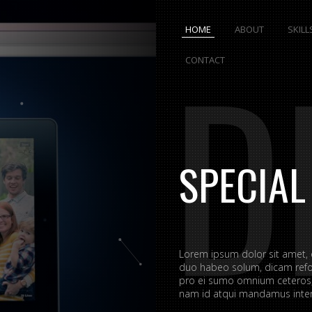
HOME
ABOUT
SKILL
D
CONTACT
SPECIAL
Lorem ipsum dolor sit amet,
duo habeo solum, dicam refo
pro ei sumo omnium ceteros, 
nam id atqui mandamus interp