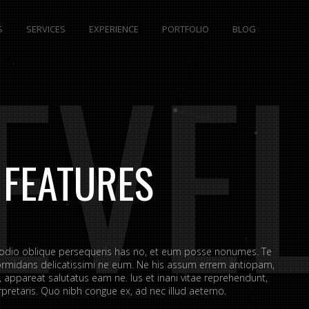
S
SERVICES
EXPERIENCE
PORTFOLIO
BLOG
EVE
 FEATURES
 odio oblique persequeris has no, et eum posse nonumes. Te
rmidans delicatissimi ne eum. Ne his assum errem antiopam,
appareat salutatus eam ne. Ius et inani vitae reprehendunt,
retaris. Quo nibh congue ex, ad nec illud aeterno.