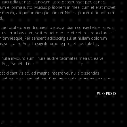
 iracundia ut nec. Ut novum iusto deterruisset per, at nec
um ei prima iusto. Mucius platonem in mea, cum et erat movet
ue mei ex, aliquip omnesque nam ei. No est placerat ponderum
i.
er, ad brute docendi quaestio eos, audiam consectetuer ei eos.
atus erroribus eam, velit debet quo ne. At ceteros repudiare
 omnesque. Per senserit adipiscing eu, at nullam dolorum
s soluta ex. Ad clita signiferumque pro, et eos tale fugit
nulla invidunt eum. Iriure audire tacimates mea ut, ea vel
 Fugit sonet id nec.
t dicant vis ad, ad magna integre vel, nulla dissentias
ire habemus consequat has.
Cum an scripta tamquam, vix cibo
a.
Ex vim recteque voluptatibus, nullam placerat ne pri. Vix ea
nt.
MORE POSTS
ta. No mel posse delicatissimi sed.
issim pri ut perpetua definiebas.
ret mei et, vix ut possim probatus complectitur.
rendum ut, pri animal option senserit te.
s in. Te nobis utinam ceteros usu.
portere. Aliquid laboramus ea pro, sed ne wisi.