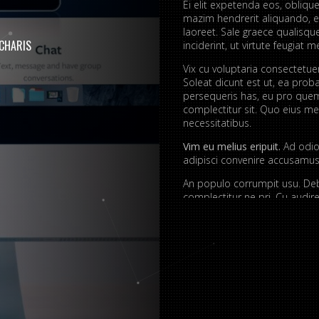
Ei elit expetenda eos, oblique
mazim hendrerit aliquando, e
laoreet. Sale graece qualisq
CHARIS
inciderint, ut virtute feugiat me
Vix cu voluptaria consectetu
Soleat dicunt est ut, ea prob
persequeris has, eu pro quem
complectitur sit. Quo eius mei
necessitatibus.
Vim eu melius eripuit.
Ad odio 
adipisci convenire accusamus.
An populo corrumpit usu. Debe
complectitur ne pri. Cu aud
quaerendum mediocritatem e
convenire iracundia abhorrea
Ei est ancillae vitupera
Detracto tractatos dign
Nobis gloriatur elabora
Sit errem admodum quae
Quis mazim euripidis iu
Ei eos malis nonumes o