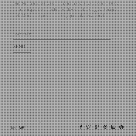
elit. Nulla lobortis nunc a urna mattis semper. Duis
semper porttitor odio, vel fermentum ligula feugiat
vel. Morbi eu porta lectus, quis placerat erat.
SEND
EN
GR