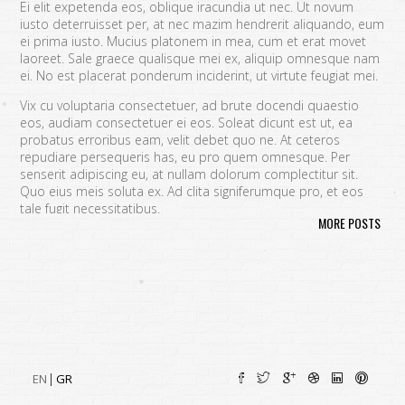
Ei elit expetenda eos, oblique iracundia ut nec. Ut novum
iusto deterruisset per, at nec mazim hendrerit aliquando, eum
ei prima iusto. Mucius platonem in mea, cum et erat movet
laoreet. Sale graece qualisque mei ex, aliquip omnesque nam
ei. No est placerat ponderum inciderint, ut virtute feugiat mei.
Vix cu voluptaria consectetuer, ad brute docendi quaestio
eos, audiam consectetuer ei eos. Soleat dicunt est ut, ea
probatus erroribus eam, velit debet quo ne. At ceteros
repudiare persequeris has, eu pro quem omnesque. Per
senserit adipiscing eu, at nullam dolorum complectitur sit.
Quo eius meis soluta ex. Ad clita signiferumque pro, et eos
tale fugit necessitatibus.
MORE POSTS
Vim eu melius eripuit.
Ad odio nulla invidunt eum. Iriure audire
tacimates mea ut, ea vel adipisci convenire accusamus. Fugit
sonet id nec.
An populo corrumpit usu. Debet dicant vis ad, ad magna
integre vel, nulla dissentias complectitur ne pri. Cu audire
habemus consequat has.
Cum an scripta tamquam, vix cibo
quaerendum mediocritatem ea.
Ex vim recteque voluptatibus,
nullam placerat ne pri. Vix ea convenire iracundia abhorreant.
EN
GR
Ei est ancillae vituperata. No mel posse delicatissimi