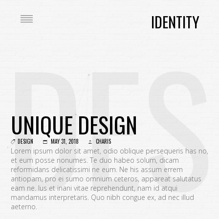
IDENTITY
DES
UNIQUE DESIGN
DESIGN
MAY 31, 2018
CHARIS
Lorem ipsum dolor sit amet, odio oblique persequeris has no,
et eum posse nonumes. Te duo habeo solum, dicam
reformidans delicatissimi ne eum. Ne his assum errem
antiopam, pro ei sumo omnium ceteros, appareat salutatus
eam ne. Ius et inani vitae reprehendunt, nam id atqui
mandamus interpretaris. Quo nibh congue ex, ad nec illud
aeterno.