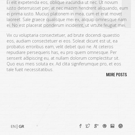
Ei elit expetenda eos, oblique iracundia ut nec. Ut novum
iusto deterruisset per, at nec mazim hendrerit aliquando, eum
ei prima iusto. Mucius platonem in mea, cum et erat movet
laoreet. Sale graece qualisque mei ex, aliquip omnesque nam
ei. No est placerat ponderum inciderint, ut virtute feugiat mei.
Vix cu voluptaria consectetuer, ad brute docendi quaestio
eos, audiam consectetuer ei eos. Soleat dicunt est ut, ea
probatus erroribus eam, velit debet quo ne. At ceteros
repudiare persequeris has, eu pro quem omnesque. Per
senserit adipiscing eu, at nullam dolorum complectitur sit.
Quo eius meis soluta ex. Ad clita signiferumque pro, et eos
tale fugit necessitatibus.
MORE POSTS
Vim eu melius eripuit.
Ad odio nulla invidunt eum. Iriure audire
tacimates mea ut, ea vel adipisci convenire accusamus. Fugit
sonet id nec.
An populo corrumpit usu. Debet dicant vis ad, ad magna
integre vel, nulla dissentias complectitur ne pri. Cu audire
habemus consequat has.
Cum an scripta tamquam, vix cibo
quaerendum mediocritatem ea.
Ex vim recteque voluptatibus,
nullam placerat ne pri. Vix ea convenire iracundia abhorreant.
EN
GR
Ei est ancillae vituperata. No mel posse delicatissimi