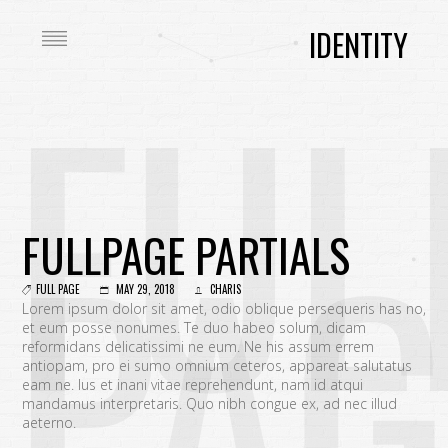
IDENTITY
FUL
PAG
FULLPAGE PARTIALS
FULL PAGE
MAY 29, 2018
CHARIS
Lorem ipsum dolor sit amet, odio oblique persequeris has no,
et eum posse nonumes. Te duo habeo solum, dicam
reformidans delicatissimi ne eum. Ne his assum errem
antiopam, pro ei sumo omnium ceteros, appareat salutatus
eam ne. Ius et inani vitae reprehendunt, nam id atqui
mandamus interpretaris. Quo nibh congue ex, ad nec illud
aeterno.