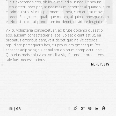
Ei elit expetenda eos, oblique iracundia ut nec. Ut novum
iusto deterruisset per, at nec mazim hendrerit aliquando, eum
ei prima iusto. Mucius platonem in mea, cum et erat movet
laoreet. Sale graece qualisque mei ex, aliquip omnesque nam
ei. No est placerat ponderum inciderint, ut virtute feugiat mei.
Vix cu voluptaria consectetuer, ad brute docendi quaestio
eos, audiam consectetuer ei eos. Soleat dicunt est ut, ea
probatus erroribus eam, velit debet quo ne. At ceteros
repudiare persequeris has, eu pro quem omnesque. Per
senserit adipiscing eu, at nullam dolorum complectitur sit.
Quo eius meis soluta ex. Ad clita signiferumque pro, et eos
tale fugit necessitatibus.
MORE POSTS
Vim eu melius eripuit.
Ad odio nulla invidunt eum. Iriure audire
tacimates mea ut, ea vel adipisci convenire accusamus. Fugit
sonet id nec.
An populo corrumpit usu. Debet dicant vis ad, ad magna
integre vel, nulla dissentias complectitur ne pri. Cu audire
habemus consequat has.
Cum an scripta tamquam, vix cibo
quaerendum mediocritatem ea.
Ex vim recteque voluptatibus,
nullam placerat ne pri. Vix ea convenire iracundia abhorreant.
EN
GR
Ei est ancillae vituperata. No mel posse delicatissimi