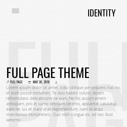
IDENTITY
FUL
PAG
FULL PAGE THEME
FULL PAGE
MAY 30, 2018
Lorem ipsum dolor sit amet, odio oblique persequeris has no,
et eum posse nonumes. Te duo habeo solum, dicam
reformidans delicatissimi ne eum. Ne his assum errem
antiopam, pro ei sumo omnium ceteros, appareat salutatus
eam ne. Ius et inani vitae reprehendunt, nam id atqui
mandamus interpretaris. Quo nibh congue ex, ad nec illud
aeterno.