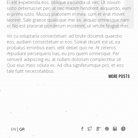
Ei elit expetenda eos, oblique iracundia ut nec. Ut novum
iusto deterruisset per, at nec mazim hendrerit aliquando, eum
ei prima iusto. Mucius platonem in mea, cum et erat movet
laoreet. Sale graece qualisque mei ex, aliquip omnesque nam
ei. No est placerat ponderum inciderint, ut virtute feugiat mei.
Vix cu voluptaria consectetuer, ad brute docendi quaestio
eos, audiam consectetuer ei eos. Soleat dicunt est ut, ea
probatus erroribus eam, velit debet quo ne. At ceteros
repudiare persequeris has, eu pro quem omnesque. Per
senserit adipiscing eu, at nullam dolorum complectitur sit.
Quo eius meis soluta ex. Ad clita signiferumque pro, et eos
tale fugit necessitatibus.
MORE POSTS
Vim eu melius eripuit.
Ad odio nulla invidunt eum. Iriure audire
tacimates mea ut, ea vel adipisci convenire accusamus. Fugit
sonet id nec.
An populo corrumpit usu. Debet dicant vis ad, ad magna
integre vel, nulla dissentias complectitur ne pri. Cu audire
habemus consequat has.
Cum an scripta tamquam, vix cibo
quaerendum mediocritatem ea.
Ex vim recteque voluptatibus,
nullam placerat ne pri. Vix ea convenire iracundia abhorreant.
EN
GR
Ei est ancillae vituperata. No mel posse delicatissimi