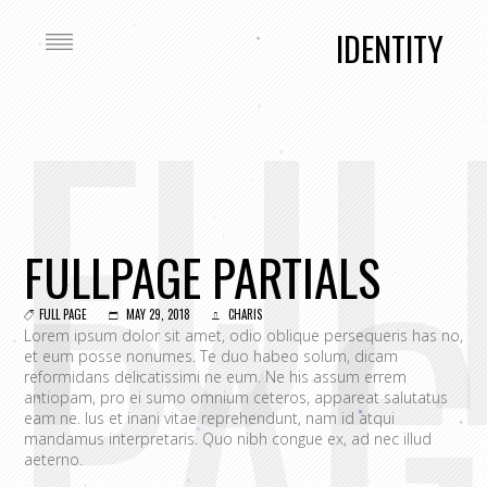
IDENTITY
FUL
PAG
FULLPAGE PARTIALS
FULL PAGE
MAY 29, 2018
CHARIS
Lorem ipsum dolor sit amet, odio oblique persequeris has no,
et eum posse nonumes. Te duo habeo solum, dicam
reformidans delicatissimi ne eum. Ne his assum errem
antiopam, pro ei sumo omnium ceteros, appareat salutatus
eam ne. Ius et inani vitae reprehendunt, nam id atqui
mandamus interpretaris. Quo nibh congue ex, ad nec illud
aeterno.