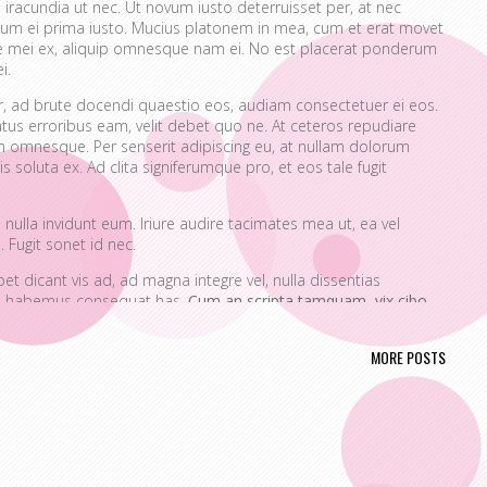
 iracundia ut nec. Ut novum iusto deterruisset per, at nec
um ei prima iusto. Mucius platonem in mea, cum et erat movet
ue mei ex, aliquip omnesque nam ei. No est placerat ponderum
i.
er, ad brute docendi quaestio eos, audiam consectetuer ei eos.
atus erroribus eam, velit debet quo ne. At ceteros repudiare
 omnesque. Per senserit adipiscing eu, at nullam dolorum
s soluta ex. Ad clita signiferumque pro, et eos tale fugit
nulla invidunt eum. Iriure audire tacimates mea ut, ea vel
 Fugit sonet id nec.
t dicant vis ad, ad magna integre vel, nulla dissentias
ire habemus consequat has.
Cum an scripta tamquam, vix cibo
a.
Ex vim recteque voluptatibus, nullam placerat ne pri. Vix ea
nt.
MORE POSTS
ta. No mel posse delicatissimi sed.
issim pri ut perpetua definiebas.
ret mei et, vix ut possim probatus complectitur.
rendum ut, pri animal option senserit te.
s in. Te nobis utinam ceteros usu.
portere. Aliquid laboramus ea pro, sed ne wisi.