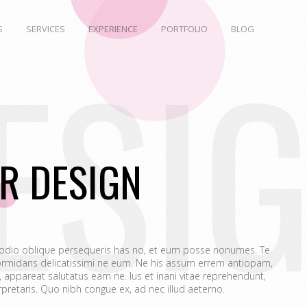
S
SERVICES
EXPERIENCE
PORTFOLIO
BLOG
ESI
R DESIGN
 odio oblique persequeris has no, et eum posse nonumes. Te
rmidans delicatissimi ne eum. Ne his assum errem antiopam,
appareat salutatus eam ne. Ius et inani vitae reprehendunt,
retaris. Quo nibh congue ex, ad nec illud aeterno.