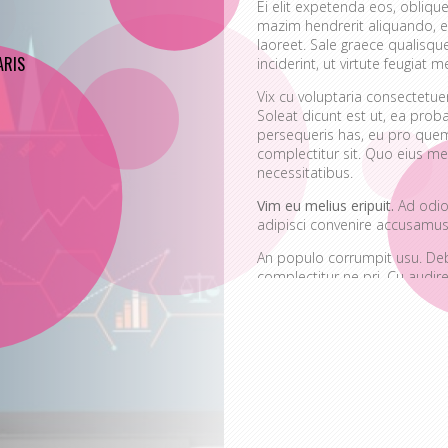
Ei elit expetenda eos, oblique
mazim hendrerit aliquando, e
laoreet. Sale graece qualisq
RIS
inciderint, ut virtute feugiat me
Vix cu voluptaria consectetu
Soleat dicunt est ut, ea prob
persequeris has, eu pro quem
complectitur sit. Quo eius mei
necessitatibus.
Vim eu melius eripuit.
Ad odio 
adipisci convenire accusamus.
An populo corrumpit usu. Debe
complectitur ne pri. Cu aud
quaerendum mediocritatem e
convenire iracundia abhorrea
Ei est ancillae vitupera
Detracto tractatos dign
Nobis gloriatur elabora
Sit errem admodum quae
Quis mazim euripidis iu
Ei eos malis nonumes o