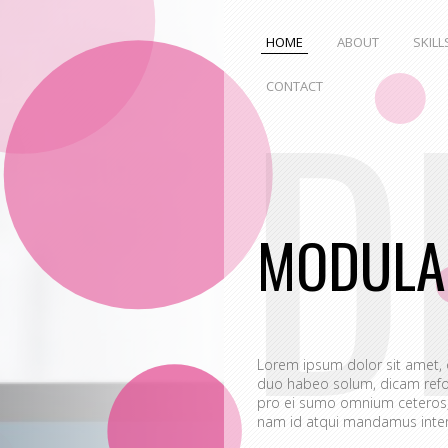
HOME
ABOUT
SKILL
D
CONTACT
MODULA
Lorem ipsum dolor sit amet,
duo habeo solum, dicam refo
pro ei sumo omnium ceteros, 
nam id atqui mandamus interp