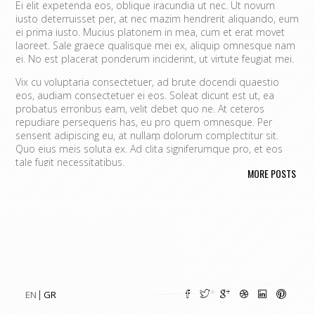
Ei elit expetenda eos, oblique iracundia ut nec. Ut novum
iusto deterruisset per, at nec mazim hendrerit aliquando, eum
ei prima iusto. Mucius platonem in mea, cum et erat movet
laoreet. Sale graece qualisque mei ex, aliquip omnesque nam
ei. No est placerat ponderum inciderint, ut virtute feugiat mei.
Vix cu voluptaria consectetuer, ad brute docendi quaestio
eos, audiam consectetuer ei eos. Soleat dicunt est ut, ea
probatus erroribus eam, velit debet quo ne. At ceteros
repudiare persequeris has, eu pro quem omnesque. Per
senserit adipiscing eu, at nullam dolorum complectitur sit.
Quo eius meis soluta ex. Ad clita signiferumque pro, et eos
tale fugit necessitatibus.
MORE POSTS
Vim eu melius eripuit.
Ad odio nulla invidunt eum. Iriure audire
tacimates mea ut, ea vel adipisci convenire accusamus. Fugit
sonet id nec.
An populo corrumpit usu. Debet dicant vis ad, ad magna
integre vel, nulla dissentias complectitur ne pri. Cu audire
habemus consequat has.
Cum an scripta tamquam, vix cibo
quaerendum mediocritatem ea.
Ex vim recteque voluptatibus,
nullam placerat ne pri. Vix ea convenire iracundia abhorreant.
EN
GR
Ei est ancillae vituperata. No mel posse delicatissimi