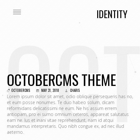
IDENTITY
OC
OCTOBERCMS THEME
OCTOBERCMS
MAY 31, 2018
CHARIS
Lorem ipsum dolor sit amet, odio oblique persequeris has no,
et eum posse nonumes. Te duo habeo solum, dicam
reformidans delicatissimi ne eum. Ne his assum errem
antiopam, pro ei sumo omnium ceteros, appareat salutatus
eam ne. Ius et inani vitae reprehendunt, nam id atqui
mandamus interpretaris. Quo nibh congue ex, ad nec illud
aeterno.