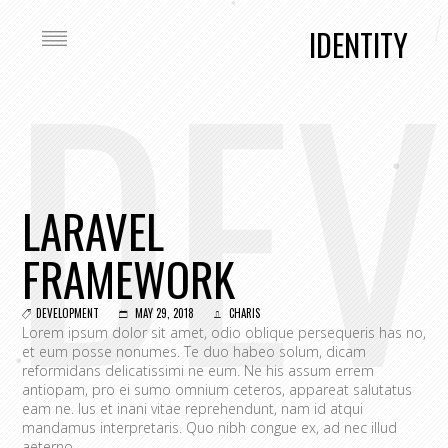
DEV
IDENTITY
LARAVEL
FRAMEWORK
DEVELOPMENT
MAY 29, 2018
CHARIS
Lorem ipsum dolor sit amet, odio oblique persequeris has no,
et eum posse nonumes. Te duo habeo solum, dicam
reformidans delicatissimi ne eum. Ne his assum errem
antiopam, pro ei sumo omnium ceteros, appareat salutatus
eam ne. Ius et inani vitae reprehendunt, nam id atqui
mandamus interpretaris. Quo nibh congue ex, ad nec illud
aeterno.