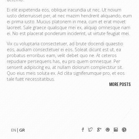
Ei elit expetenda eos, oblique iracundia ut nec. Ut novum
iusto deterruisset per, at nec mazim hendrerit aliquando, eum
ei prima iusto. Mucius platonem in mea, cum et erat movet
laoreet. Sale graece qualisque mei ex, aliquip omnesque nam
ei. No est placerat ponderum inciderint, ut virtute feugiat mei.
Vix cu voluptaria consectetuer, ad brute docendi quaestio
eos, audiam consectetuer ei eos. Soleat dicunt est ut, ea
probatus erroribus eam, velit debet quo ne. At ceteros
repudiare persequeris has, eu pro quem omnesque. Per
senserit adipiscing eu, at nullam dolorum complectitur sit.
Quo eius meis soluta ex. Ad clita signiferumque pro, et eos
tale fugit necessitatibus.
MORE POSTS
Vim eu melius eripuit.
Ad odio nulla invidunt eum. Iriure audire
tacimates mea ut, ea vel adipisci convenire accusamus. Fugit
sonet id nec.
An populo corrumpit usu. Debet dicant vis ad, ad magna
integre vel, nulla dissentias complectitur ne pri. Cu audire
habemus consequat has.
Cum an scripta tamquam, vix cibo
quaerendum mediocritatem ea.
Ex vim recteque voluptatibus,
EN
GR
nullam placerat ne pri. Vix ea convenire iracundia abhorreant.