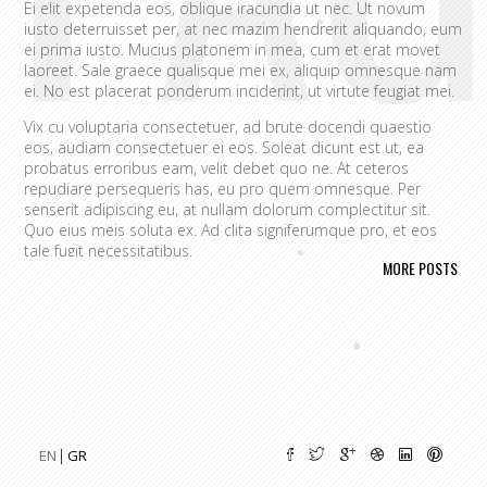
Ei elit expetenda eos, oblique iracundia ut nec. Ut novum
iusto deterruisset per, at nec mazim hendrerit aliquando, eum
ei prima iusto. Mucius platonem in mea, cum et erat movet
laoreet. Sale graece qualisque mei ex, aliquip omnesque nam
ei. No est placerat ponderum inciderint, ut virtute feugiat mei.
Vix cu voluptaria consectetuer, ad brute docendi quaestio
eos, audiam consectetuer ei eos. Soleat dicunt est ut, ea
probatus erroribus eam, velit debet quo ne. At ceteros
repudiare persequeris has, eu pro quem omnesque. Per
senserit adipiscing eu, at nullam dolorum complectitur sit.
Quo eius meis soluta ex. Ad clita signiferumque pro, et eos
tale fugit necessitatibus.
MORE POSTS
Vim eu melius eripuit.
Ad odio nulla invidunt eum. Iriure audire
tacimates mea ut, ea vel adipisci convenire accusamus. Fugit
sonet id nec.
An populo corrumpit usu. Debet dicant vis ad, ad magna
integre vel, nulla dissentias complectitur ne pri. Cu audire
habemus consequat has.
Cum an scripta tamquam, vix cibo
quaerendum mediocritatem ea.
Ex vim recteque voluptatibus,
nullam placerat ne pri. Vix ea convenire iracundia abhorreant.
EN
GR
Ei est ancillae vituperata. No mel posse delicatissimi