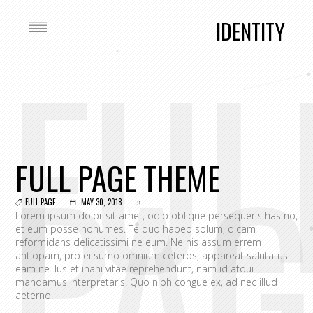
IDENTITY
FUL
PAG
FULL PAGE THEME
FULL PAGE
MAY 30, 2018
Lorem ipsum dolor sit amet, odio oblique persequeris has no,
et eum posse nonumes. Te duo habeo solum, dicam
reformidans delicatissimi ne eum. Ne his assum errem
antiopam, pro ei sumo omnium ceteros, appareat salutatus
eam ne. Ius et inani vitae reprehendunt, nam id atqui
mandamus interpretaris. Quo nibh congue ex, ad nec illud
aeterno.