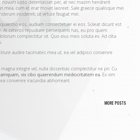
Ut novum iusto deterruisset per, at nec mazim hendrerit
in mea, cum et erat movet laoreet. Sale graece qualisque mei
erum inciderint, ut virtute feugiat mei.
 quaestio eos, audiam consectetuer ei eos. Soleat dicunt est
e. At ceteros repudiare persequeris has, eu pro quem
olorum complectitur sit. Quo eius meis soluta ex. Ad clita
s.
Iriure audire tacimates mea ut, ea vel adipisci convenire
magna integre vel, nulla dissentias complectitur ne pri. Cu
tamquam, vix cibo quaerendum mediocritatem ea.
Ex vim
x ea convenire iracundia abhorreant.
icatissimi sed.
a definiebas.
MORE POSTS
ossim probatus complectitur.
mal option senserit te.
m ceteros usu.
oramus ea pro, sed ne wisi.
 eu vix. Dicunt noluisse disputando cu mea, eu cum utroque
eleifend suavitate consetetur vix. Te propriae patrioque usu, ei