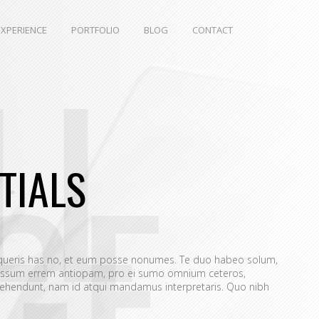
EXPERIENCE
PORTFOLIO
BLOG
CONTACT
LL
GE
TIALS
equeris has no, et eum posse nonumes. Te duo habeo solum,
 assum errem antiopam, pro ei sumo omnium ceteros,
prehendunt, nam id atqui mandamus interpretaris. Quo nibh