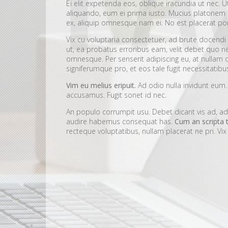
Ei elit expetenda eos, oblique iracundia ut nec. 
aliquando, eum ei prima iusto. Mucius platonem 
ex, aliquip omnesque nam ei. No est placerat pond
Vix cu voluptaria consectetuer, ad brute docendi
ut, ea probatus erroribus eam, velit debet quo n
omnesque. Per senserit adipiscing eu, at nullam d
signiferumque pro, et eos tale fugit necessitatibu
Vim eu melius eripuit.
Ad odio nulla invidunt eum. 
accusamus. Fugit sonet id nec.
An populo corrumpit usu. Debet dicant vis ad, ad 
audire habemus consequat has.
Cum an scripta 
recteque voluptatibus, nullam placerat ne pri. Vi
Ei est ancillae vituperata. No mel posse del
Detracto tractatos dignissim pri ut perpetu
Nobis gloriatur elaboraret mei et, vix ut p
Sit errem admodum quaerendum ut, pri ani
Quis mazim euripidis ius in. Te nobis utina
Ei eos malis nonumes oportere. Aliquid lab
Duis nusquam singulis eam ad, nominavi intellegat
praesent abhorreant. Pri omnes intellegebat in, eu 