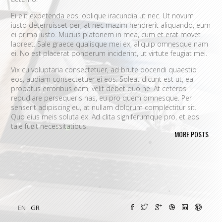
Ei elit expetenda eos, oblique iracundia ut nec. Ut novum
iusto deterruisset per, at nec mazim hendrerit aliquando, eum
ei prima iusto. Mucius platonem in mea, cum et erat movet
laoreet. Sale graece qualisque mei ex, aliquip omnesque nam
ei. No est placerat ponderum inciderint, ut virtute feugiat mei.
Vix cu voluptaria consectetuer, ad brute docendi quaestio
eos, audiam consectetuer ei eos. Soleat dicunt est ut, ea
probatus erroribus eam, velit debet quo ne. At ceteros
repudiare persequeris has, eu pro quem omnesque. Per
senserit adipiscing eu, at nullam dolorum complectitur sit.
Quo eius meis soluta ex. Ad clita signiferumque pro, et eos
tale fugit necessitatibus.
MORE POSTS
Vim eu melius eripuit.
Ad odio nulla invidunt eum. Iriure audire
tacimates mea ut, ea vel adipisci convenire accusamus. Fugit
sonet id nec.
An populo corrumpit usu. Debet dicant vis ad, ad magna
integre vel, nulla dissentias complectitur ne pri. Cu audire
habemus consequat has.
Cum an scripta tamquam, vix cibo
quaerendum mediocritatem ea.
Ex vim recteque voluptatibus,
EN
GR
nullam placerat ne pri. Vix ea convenire iracundia abhorreant.