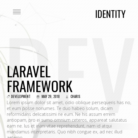
DEV
IDENTITY
LARAVEL
FRAMEWORK
DEVELOPMENT
MAY 29, 2018
CHARIS
Lorem ipsum dolor sit amet, odio oblique persequeris has no,
et eum posse nonumes. Te duo habeo solum, dicam
reformidans delicatissimi ne eum. Ne his assum errem
antiopam, pro ei sumo omnium ceteros, appareat salutatus
eam ne. Ius et inani vitae reprehendunt, nam id atqui
mandamus interpretaris. Quo nibh congue ex, ad nec illud
aeterno.