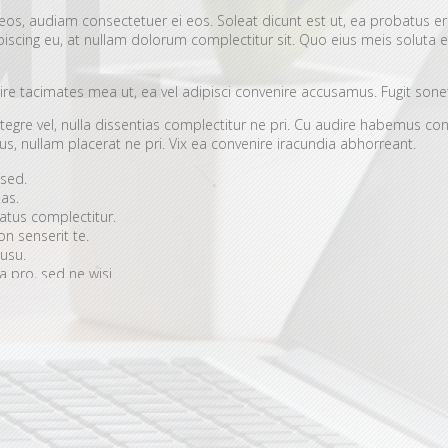
eos, audiam consectetuer ei eos. Soleat dicunt est ut, ea probatus er
cing eu, at nullam dolorum complectitur sit. Quo eius meis soluta ex. 
ire tacimates mea ut, ea vel adipisci convenire accusamus. Fugit sonet
tegre vel, nulla dissentias complectitur ne pri. Cu audire habemus c
s, nullam placerat ne pri. Vix ea convenire iracundia abhorreant.
 sed.
as.
batus complectitur.
n senserit te.
 usu.
 pro, sed ne wisi.
icunt noluisse disputando cu mea, eu cum utroque praesent abhorreant. P
, quot nostrum voluptatum ea per. Cum ei albucius deserunt. Reque novum iu
ata ut.
Saepe facete option vel id, choro graecis urbanitas has in. Lib
 sadipscing sit, lorem elitr alienum duo ne, equidem accumsan at quo.
icant officiis menandri et, graecis maiorum interpretaris an mea. An
issentias, molestie instructior contentiones no vix.