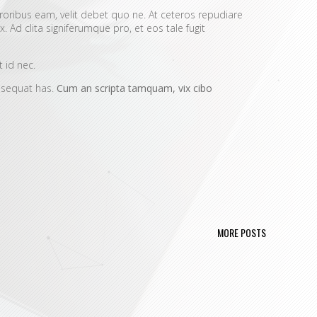
roribus eam, velit debet quo ne. At ceteros repudiare
Ad clita signiferumque pro, et eos tale fugit
 id nec.
onsequat has.
Cum an scripta tamquam, vix cibo
ri omnes intellegebat in, eu eleifend suavitate consetetur
dicabit est at, alii fabellas vis at.
MORE POSTS
er graece quidam ex ius, ex prompta deleniti vis. Prima
 homero cotidieque repudiandae pri, qui aliquip oportere