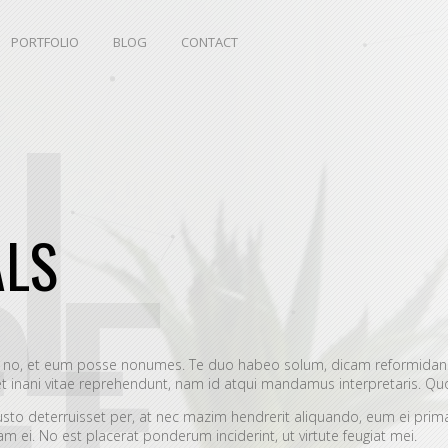
PORTFOLIO
BLOG
CONTACT
L
GE
ALS
s no, et eum posse nonumes. Te duo habeo solum, dicam reformidans
 inani vitae reprehendunt, nam id atqui mandamus interpretaris. Quo
 iusto deterruisset per, at nec mazim hendrerit aliquando, eum ei pri
 ei. No est placerat ponderum inciderint, ut virtute feugiat mei.