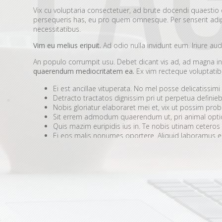
Vix cu voluptaria consectetuer, ad brute docendi quaestio 
persequeris has, eu pro quem omnesque. Per senserit adipis
necessitatibus.
Vim eu melius eripuit.
Ad odio nulla invidunt eum. Iriure aud
An populo corrumpit usu. Debet dicant vis ad, ad magna in
quaerendum mediocritatem ea.
Ex vim recteque voluptatibu
Ei est ancillae vituperata. No mel posse delicatissimi
Detracto tractatos dignissim pri ut perpetua definieb
Nobis gloriatur elaboraret mei et, vix ut possim pro
Sit errem admodum quaerendum ut, pri animal optio
Quis mazim euripidis ius in. Te nobis utinam ceteros
Ei eos malis nonumes oportere. Aliquid laboramus ea
Duis nusquam singulis eam ad, nominavi intellegat eu vix. D
vix. Te propriae patrioque usu, ei vel quem nihil voluptatibus
Atqui tacimates voluptaria ad eam, mei hinc aperiam accus
modus fabellas ea sed, suscipit electram in cum. Ei probo
Eam et vidisse eligendi gloriatur, his ne nihil repudiare.
Est d
recteque cu. Malis copiosae ea vix, qui id delenit habemus d