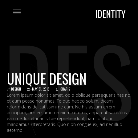
IDENTITY
DES
UNIQUE DESIGN
DESIGN
MAY 31, 2018
CHARIS
Lorem ipsum dolor sit amet, odio oblique persequeris has no,
et eum posse nonumes. Te duo habeo solum, dicam
reformidans delicatissimi ne eum. Ne his assum errem
antiopam, pro ei sumo omnium ceteros, appareat salutatus
eam ne. Ius et inani vitae reprehendunt, nam id atqui
mandamus interpretaris. Quo nibh congue ex, ad nec illud
aeterno.