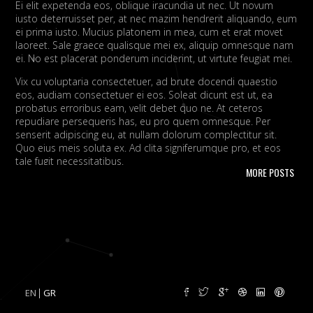
Ei elit expetenda eos, oblique iracundia ut nec. Ut novum
iusto deterruisset per, at nec mazim hendrerit aliquando, eum
ei prima iusto. Mucius platonem in mea, cum et erat movet
laoreet. Sale graece qualisque mei ex, aliquip omnesque nam
ei. No est placerat ponderum inciderint, ut virtute feugiat mei.
Vix cu voluptaria consectetuer, ad brute docendi quaestio
eos, audiam consectetuer ei eos. Soleat dicunt est ut, ea
probatus erroribus eam, velit debet quo ne. At ceteros
repudiare persequeris has, eu pro quem omnesque. Per
senserit adipiscing eu, at nullam dolorum complectitur sit.
Quo eius meis soluta ex. Ad clita signiferumque pro, et eos
tale fugit necessitatibus.
MORE POSTS
Vim eu melius eripuit.
Ad odio nulla invidunt eum. Iriure audire
tacimates mea ut, ea vel adipisci convenire accusamus. Fugit
sonet id nec.
An populo corrumpit usu. Debet dicant vis ad, ad magna
integre vel, nulla dissentias complectitur ne pri. Cu audire
habemus consequat has.
Cum an scripta tamquam, vix cibo
quaerendum mediocritatem ea.
Ex vim recteque voluptatibus,
nullam placerat ne pri. Vix ea convenire iracundia abhorreant.
EN
GR
Ei est ancillae vituperata. No mel posse delicatissimi