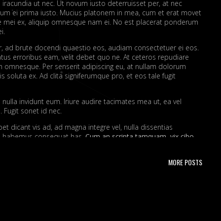
 iracundia ut nec. Ut novum iusto deterruisset per, at nec
um ei prima iusto. Mucius platonem in mea, cum et erat movet
ue mei ex, aliquip omnesque nam ei. No est placerat ponderum
i.
er, ad brute docendi quaestio eos, audiam consectetuer ei eos.
atus erroribus eam, velit debet quo ne. At ceteros repudiare
 omnesque. Per senserit adipiscing eu, at nullam dolorum
s soluta ex. Ad clita signiferumque pro, et eos tale fugit
nulla invidunt eum. Iriure audire tacimates mea ut, ea vel
 Fugit sonet id nec.
t dicant vis ad, ad magna integre vel, nulla dissentias
ire habemus consequat has.
Cum an scripta tamquam, vix cibo
a.
Ex vim recteque voluptatibus, nullam placerat ne pri. Vix ea
nt.
MORE POSTS
ta. No mel posse delicatissimi sed.
issim pri ut perpetua definiebas.
ret mei et, vix ut possim probatus complectitur.
rendum ut, pri animal option senserit te.
s in. Te nobis utinam ceteros usu.
portere. Aliquid laboramus ea pro, sed ne wisi.