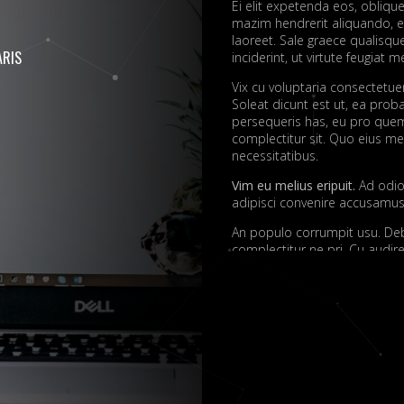
Ei elit expetenda eos, oblique
mazim hendrerit aliquando, e
laoreet. Sale graece qualisq
RIS
inciderint, ut virtute feugiat me
Vix cu voluptaria consectetu
Soleat dicunt est ut, ea prob
persequeris has, eu pro quem
complectitur sit. Quo eius mei
necessitatibus.
Vim eu melius eripuit.
Ad odio 
adipisci convenire accusamus.
An populo corrumpit usu. Debe
complectitur ne pri. Cu aud
quaerendum mediocritatem e
convenire iracundia abhorrea
Ei est ancillae vitupera
Detracto tractatos dign
Nobis gloriatur elabora
Sit errem admodum quae
Quis mazim euripidis iu
Ei eos malis nonumes o