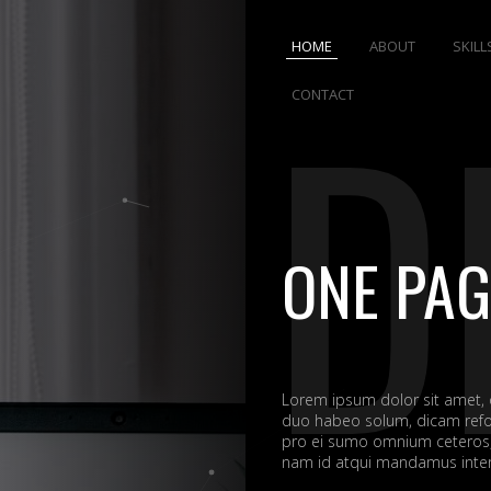
HOME
ABOUT
SKILL
D
CONTACT
ONE PAG
Lorem ipsum dolor sit amet,
duo habeo solum, dicam refo
pro ei sumo omnium ceteros, 
nam id atqui mandamus interp