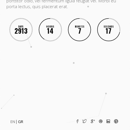
porttitor odio, vel fermentum ligula feugiat vel. Morbi eu
porta lectus, quis placerat erat.
DAYS
HOURS
MINUTES
SECONDS
2913
14
7
17
EN
GR