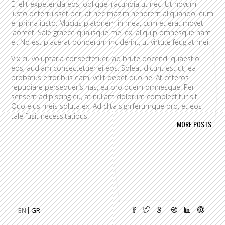
Ei elit expetenda eos, oblique iracundia ut nec. Ut novum
iusto deterruisset per, at nec mazim hendrerit aliquando, eum
ei prima iusto. Mucius platonem in mea, cum et erat movet
laoreet. Sale graece qualisque mei ex, aliquip omnesque nam
ei. No est placerat ponderum inciderint, ut virtute feugiat mei.
Vix cu voluptaria consectetuer, ad brute docendi quaestio
eos, audiam consectetuer ei eos. Soleat dicunt est ut, ea
probatus erroribus eam, velit debet quo ne. At ceteros
repudiare persequeris has, eu pro quem omnesque. Per
senserit adipiscing eu, at nullam dolorum complectitur sit.
Quo eius meis soluta ex. Ad clita signiferumque pro, et eos
tale fugit necessitatibus.
MORE POSTS
Vim eu melius eripuit.
Ad odio nulla invidunt eum. Iriure audire
tacimates mea ut, ea vel adipisci convenire accusamus. Fugit
sonet id nec.
An populo corrumpit usu. Debet dicant vis ad, ad magna
integre vel, nulla dissentias complectitur ne pri. Cu audire
habemus consequat has.
Cum an scripta tamquam, vix cibo
quaerendum mediocritatem ea.
Ex vim recteque voluptatibus,
nullam placerat ne pri. Vix ea convenire iracundia abhorreant.
EN
GR
Ei est ancillae vituperata. No mel posse delicatissimi