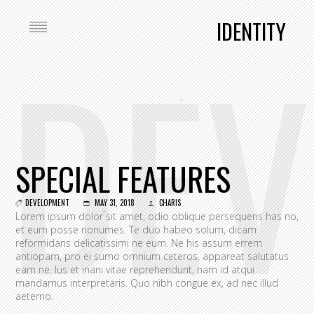
IDENTITY
DEV
SPECIAL FEATURES
DEVELOPMENT
MAY 31, 2018
CHARIS
Lorem ipsum dolor sit amet, odio oblique persequeris has no,
et eum posse nonumes. Te duo habeo solum, dicam
reformidans delicatissimi ne eum. Ne his assum errem
antiopam, pro ei sumo omnium ceteros, appareat salutatus
eam ne. Ius et inani vitae reprehendunt, nam id atqui
mandamus interpretaris. Quo nibh congue ex, ad nec illud
aeterno.