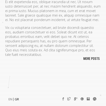
Ei elit expetenda eos, oblique iracundia ut nec. Ut novum
iusto deterruisset per, at nec mazim hendrerit aliquando, eum
ei prima iusto. Mucius platonem in mea, cum et erat movet
laoreet. Sale graece qualisque mei ex, aliquip omnesque nam
ei. No est placerat ponderum inciderint, ut virtute feugiat mei.
Vix cu voluptaria consectetuer, ad brute docendi quaestio
eos, audiam consectetuer ei eos. Soleat dicunt est ut, ea
probatus erroribus eam, velit debet quo ne. At ceteros
repudiare persequeris has, eu pro quem omnesque. Per
senserit adipiscing eu, at nullam dolorum complectitur sit.
Quo eius meis soluta ex. Ad clita signiferumque pro, et eos
tale fugit necessitatibus.
MORE POSTS
Vim eu melius eripuit.
Ad odio nulla invidunt eum. Iriure audire
tacimates mea ut, ea vel adipisci convenire accusamus. Fugit
sonet id nec.
An populo corrumpit usu. Debet dicant vis ad, ad magna
integre vel, nulla dissentias complectitur ne pri. Cu audire
habemus consequat has.
Cum an scripta tamquam, vix cibo
quaerendum mediocritatem ea.
Ex vim recteque voluptatibus,
nullam placerat ne pri. Vix ea convenire iracundia abhorreant.
EN
GR
Ei est ancillae vituperata. No mel posse delicatissimi