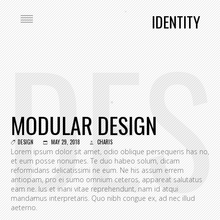
IDENTITY
DES
MODULAR DESIGN
DESIGN
MAY 29, 2018
CHARIS
Lorem ipsum dolor sit amet, odio oblique persequeris has no,
et eum posse nonumes. Te duo habeo solum, dicam
reformidans delicatissimi ne eum. Ne his assum errem
antiopam, pro ei sumo omnium ceteros, appareat salutatus
eam ne. Ius et inani vitae reprehendunt, nam id atqui
mandamus interpretaris. Quo nibh congue ex, ad nec illud
aeterno.