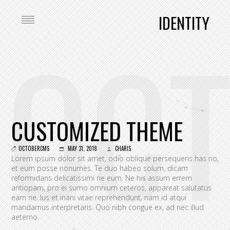
IDENTITY
OC
CUSTOMIZED THEME
OCTOBERCMS
MAY 31, 2018
CHARIS
Lorem ipsum dolor sit amet, odio oblique persequeris has no,
et eum posse nonumes. Te duo habeo solum, dicam
reformidans delicatissimi ne eum. Ne his assum errem
antiopam, pro ei sumo omnium ceteros, appareat salutatus
eam ne. Ius et inani vitae reprehendunt, nam id atqui
mandamus interpretaris. Quo nibh congue ex, ad nec illud
aeterno.