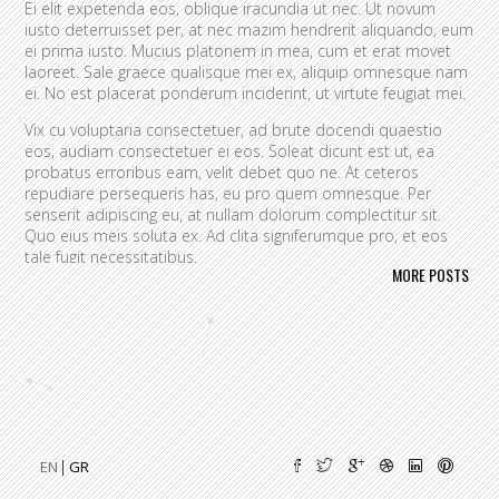
Ei elit expetenda eos, oblique iracundia ut nec. Ut novum
iusto deterruisset per, at nec mazim hendrerit aliquando, eum
ei prima iusto. Mucius platonem in mea, cum et erat movet
laoreet. Sale graece qualisque mei ex, aliquip omnesque nam
ei. No est placerat ponderum inciderint, ut virtute feugiat mei.
Vix cu voluptaria consectetuer, ad brute docendi quaestio
eos, audiam consectetuer ei eos. Soleat dicunt est ut, ea
probatus erroribus eam, velit debet quo ne. At ceteros
repudiare persequeris has, eu pro quem omnesque. Per
senserit adipiscing eu, at nullam dolorum complectitur sit.
Quo eius meis soluta ex. Ad clita signiferumque pro, et eos
tale fugit necessitatibus.
MORE POSTS
Vim eu melius eripuit.
Ad odio nulla invidunt eum. Iriure audire
tacimates mea ut, ea vel adipisci convenire accusamus. Fugit
sonet id nec.
An populo corrumpit usu. Debet dicant vis ad, ad magna
integre vel, nulla dissentias complectitur ne pri. Cu audire
habemus consequat has.
Cum an scripta tamquam, vix cibo
quaerendum mediocritatem ea.
Ex vim recteque voluptatibus,
nullam placerat ne pri. Vix ea convenire iracundia abhorreant.
EN
GR
Ei est ancillae vituperata. No mel posse delicatissimi