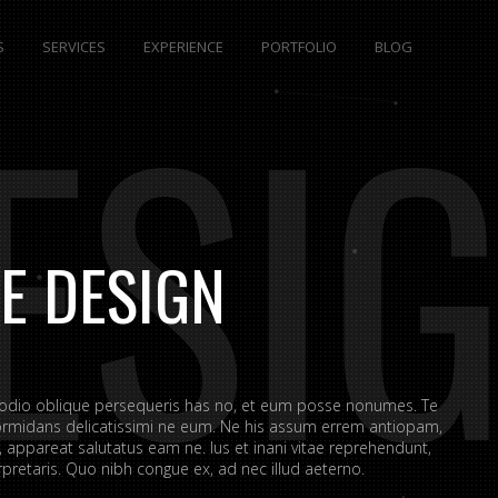
S
SERVICES
EXPERIENCE
PORTFOLIO
BLOG
ESI
E DESIGN
 odio oblique persequeris has no, et eum posse nonumes. Te
rmidans delicatissimi ne eum. Ne his assum errem antiopam,
appareat salutatus eam ne. Ius et inani vitae reprehendunt,
retaris. Quo nibh congue ex, ad nec illud aeterno.