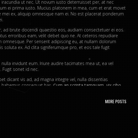
 iracundia ut nec. Ut novum iusto deterruisset per, at nec
um ei prima iusto. Mucius platonem in mea, cum et erat movet
ue mei ex, aliquip omnesque nam ei. No est placerat ponderum
i.
er, ad brute docendi quaestio eos, audiam consectetuer ei eos.
atus erroribus eam, velit debet quo ne. At ceteros repudiare
 omnesque. Per senserit adipiscing eu, at nullam dolorum
s soluta ex. Ad clita signiferumque pro, et eos tale fugit
nulla invidunt eum. Iriure audire tacimates mea ut, ea vel
 Fugit sonet id nec.
t dicant vis ad, ad magna integre vel, nulla dissentias
ire habemus consequat has.
Cum an scripta tamquam, vix cibo
a.
Ex vim recteque voluptatibus, nullam placerat ne pri. Vix ea
nt.
MORE POSTS
ta. No mel posse delicatissimi sed.
issim pri ut perpetua definiebas.
ret mei et, vix ut possim probatus complectitur.
rendum ut, pri animal option senserit te.
s in. Te nobis utinam ceteros usu.
portere. Aliquid laboramus ea pro, sed ne wisi.