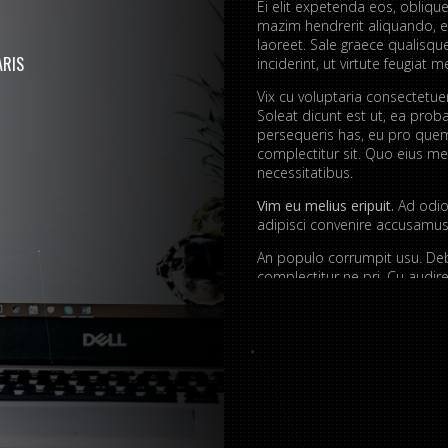
Ei elit expetenda eos, oblique
mazim hendrerit aliquando, e
laoreet. Sale graece qualisq
RIS
inciderint, ut virtute feugiat me
Vix cu voluptaria consectetu
Soleat dicunt est ut, ea prob
persequeris has, eu pro quem
complectitur sit. Quo eius mei
necessitatibus.
Vim eu melius eripuit.
Ad odio 
adipisci convenire accusamus.
An populo corrumpit usu. Debe
complectitur ne pri. Cu aud
quaerendum mediocritatem e
convenire iracundia abhorrea
Ei est ancillae vitupera
Detracto tractatos dign
Nobis gloriatur elabora
Sit errem admodum quae
Quis mazim euripidis iu
Ei eos malis nonumes o