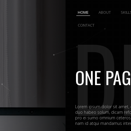
HOME
ABOUT
SKILL
D
CONTACT
ONE PAG
Lorem ipsum dolor sit amet,
duo habeo solum, dicam refo
pro ei sumo omnium ceteros, 
nam id atqui mandamus interp