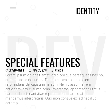
IDENTITY
DEV
SPECIAL FEATURES
DEVELOPMENT
MAY 31, 2018
CHARIS
Lorem ipsum dolor sit amet, odio oblique persequeris has no,
et eum posse nonumes. Te duo habeo solum, dicam
reformidans delicatissimi ne eum. Ne his assum errem
antiopam, pro ei sumo omnium ceteros, appareat salutatus
eam ne. Ius et inani vitae reprehendunt, nam id atqui
mandamus interpretaris. Quo nibh congue ex, ad nec illud
aeterno.