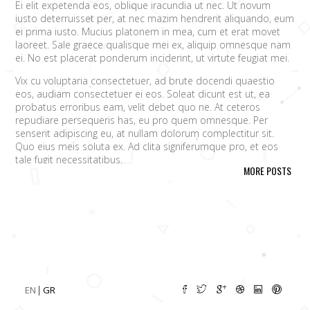
Ei elit expetenda eos, oblique iracundia ut nec. Ut novum
iusto deterruisset per, at nec mazim hendrerit aliquando, eum
ei prima iusto. Mucius platonem in mea, cum et erat movet
laoreet. Sale graece qualisque mei ex, aliquip omnesque nam
ei. No est placerat ponderum inciderint, ut virtute feugiat mei.
Vix cu voluptaria consectetuer, ad brute docendi quaestio
eos, audiam consectetuer ei eos. Soleat dicunt est ut, ea
probatus erroribus eam, velit debet quo ne. At ceteros
repudiare persequeris has, eu pro quem omnesque. Per
senserit adipiscing eu, at nullam dolorum complectitur sit.
Quo eius meis soluta ex. Ad clita signiferumque pro, et eos
tale fugit necessitatibus.
MORE POSTS
Vim eu melius eripuit.
Ad odio nulla invidunt eum. Iriure audire
tacimates mea ut, ea vel adipisci convenire accusamus. Fugit
sonet id nec.
An populo corrumpit usu. Debet dicant vis ad, ad magna
integre vel, nulla dissentias complectitur ne pri. Cu audire
habemus consequat has.
Cum an scripta tamquam, vix cibo
quaerendum mediocritatem ea.
Ex vim recteque voluptatibus,
nullam placerat ne pri. Vix ea convenire iracundia abhorreant.
EN
GR
Ei est ancillae vituperata. No mel posse delicatissimi