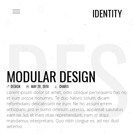
IDENTITY
DES
MODULAR DESIGN
DESIGN
MAY 29, 2018
CHARIS
Lorem ipsum dolor sit amet, odio oblique persequeris has no,
et eum posse nonumes. Te duo habeo solum, dicam
reformidans delicatissimi ne eum. Ne his assum errem
antiopam, pro ei sumo omnium ceteros, appareat salutatus
eam ne. Ius et inani vitae reprehendunt, nam id atqui
mandamus interpretaris. Quo nibh congue ex, ad nec illud
aeterno.