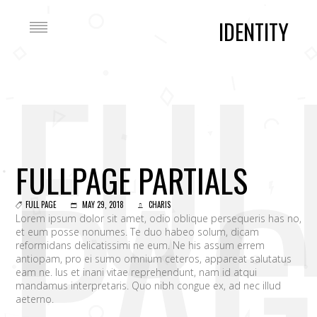
IDENTITY
FUL
PAG
FULLPAGE PARTIALS
FULL PAGE
MAY 29, 2018
CHARIS
Lorem ipsum dolor sit amet, odio oblique persequeris has no,
et eum posse nonumes. Te duo habeo solum, dicam
reformidans delicatissimi ne eum. Ne his assum errem
antiopam, pro ei sumo omnium ceteros, appareat salutatus
eam ne. Ius et inani vitae reprehendunt, nam id atqui
mandamus interpretaris. Quo nibh congue ex, ad nec illud
aeterno.