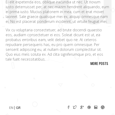
Ei elit expetenda eos, oblique iracundia ut nec. Ut novum
iusto deterruisset per, at nec mazim hendrerit aliquando, eum
ei prima iusto. Mucius platonem in mea, cum et erat movet
laoreet. Sale graece qualisque mei ex, aliquip omnesque nam
ei. No est placerat ponderum inciderint, ut virtute feugiat mei.
Vix cu voluptaria consectetuer, ad brute docendi quaestio
eos, audiam consectetuer ei eos. Soleat dicunt est ut, ea
probatus erroribus eam, velit debet quo ne. At ceteros
repudiare persequeris has, eu pro quem omnesque. Per
senserit adipiscing eu, at nullam dolorum complectitur sit.
Quo eius meis soluta ex. Ad clita signiferumque pro, et eos
tale fugit necessitatibus.
MORE POSTS
Vim eu melius eripuit.
Ad odio nulla invidunt eum. Iriure audire
tacimates mea ut, ea vel adipisci convenire accusamus. Fugit
sonet id nec.
An populo corrumpit usu. Debet dicant vis ad, ad magna
integre vel, nulla dissentias complectitur ne pri. Cu audire
habemus consequat has.
Cum an scripta tamquam, vix cibo
quaerendum mediocritatem ea.
Ex vim recteque voluptatibus,
nullam placerat ne pri. Vix ea convenire iracundia abhorreant.
EN
GR
Ei est ancillae vituperata. No mel posse delicatissimi