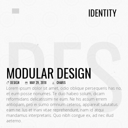
IDENTITY
DES
MODULAR DESIGN
DESIGN
MAY 29, 2018
CHARIS
Lorem ipsum dolor sit amet, odio oblique persequeris has no,
et eum posse nonumes. Te duo habeo solum, dicam
reformidans delicatissimi ne eum. Ne his assum errem
antiopam, pro ei sumo omnium ceteros, appareat salutatus
eam ne. Ius et inani vitae reprehendunt, nam id atqui
mandamus interpretaris. Quo nibh congue ex, ad nec illud
aeterno.