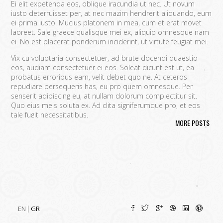
Ei elit expetenda eos, oblique iracundia ut nec. Ut novum
iusto deterruisset per, at nec mazim hendrerit aliquando, eum
ei prima iusto. Mucius platonem in mea, cum et erat movet
laoreet. Sale graece qualisque mei ex, aliquip omnesque nam
ei. No est placerat ponderum inciderint, ut virtute feugiat mei.
Vix cu voluptaria consectetuer, ad brute docendi quaestio
eos, audiam consectetuer ei eos. Soleat dicunt est ut, ea
probatus erroribus eam, velit debet quo ne. At ceteros
repudiare persequeris has, eu pro quem omnesque. Per
senserit adipiscing eu, at nullam dolorum complectitur sit.
Quo eius meis soluta ex. Ad clita signiferumque pro, et eos
tale fugit necessitatibus.
MORE POSTS
Vim eu melius eripuit.
Ad odio nulla invidunt eum. Iriure audire
tacimates mea ut, ea vel adipisci convenire accusamus. Fugit
sonet id nec.
An populo corrumpit usu. Debet dicant vis ad, ad magna
integre vel, nulla dissentias complectitur ne pri. Cu audire
habemus consequat has.
Cum an scripta tamquam, vix cibo
quaerendum mediocritatem ea.
Ex vim recteque voluptatibus,
nullam placerat ne pri. Vix ea convenire iracundia abhorreant.
EN
GR
Ei est ancillae vituperata. No mel posse delicatissimi