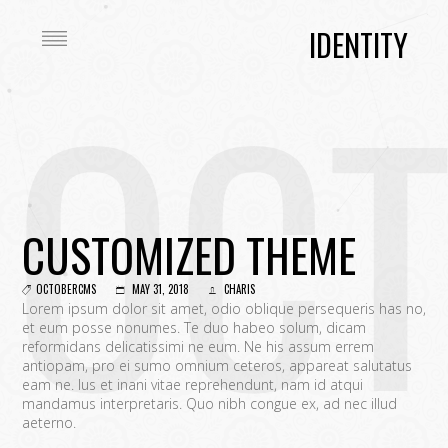
IDENTITY
OC
CUSTOMIZED THEME
OCTOBERCMS
MAY 31, 2018
CHARIS
Lorem ipsum dolor sit amet, odio oblique persequeris has no,
et eum posse nonumes. Te duo habeo solum, dicam
reformidans delicatissimi ne eum. Ne his assum errem
antiopam, pro ei sumo omnium ceteros, appareat salutatus
eam ne. Ius et inani vitae reprehendunt, nam id atqui
mandamus interpretaris. Quo nibh congue ex, ad nec illud
aeterno.