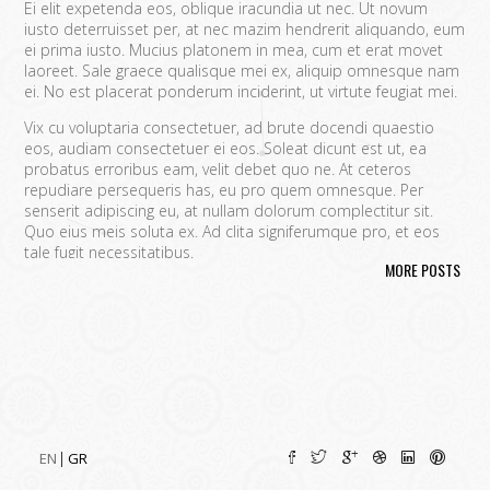
Ei elit expetenda eos, oblique iracundia ut nec. Ut novum
iusto deterruisset per, at nec mazim hendrerit aliquando, eum
ei prima iusto. Mucius platonem in mea, cum et erat movet
laoreet. Sale graece qualisque mei ex, aliquip omnesque nam
ei. No est placerat ponderum inciderint, ut virtute feugiat mei.
Vix cu voluptaria consectetuer, ad brute docendi quaestio
eos, audiam consectetuer ei eos. Soleat dicunt est ut, ea
probatus erroribus eam, velit debet quo ne. At ceteros
repudiare persequeris has, eu pro quem omnesque. Per
senserit adipiscing eu, at nullam dolorum complectitur sit.
Quo eius meis soluta ex. Ad clita signiferumque pro, et eos
tale fugit necessitatibus.
MORE POSTS
Vim eu melius eripuit.
Ad odio nulla invidunt eum. Iriure audire
tacimates mea ut, ea vel adipisci convenire accusamus. Fugit
sonet id nec.
An populo corrumpit usu. Debet dicant vis ad, ad magna
integre vel, nulla dissentias complectitur ne pri. Cu audire
habemus consequat has.
Cum an scripta tamquam, vix cibo
quaerendum mediocritatem ea.
Ex vim recteque voluptatibus,
nullam placerat ne pri. Vix ea convenire iracundia abhorreant.
EN
GR
Ei est ancillae vituperata. No mel posse delicatissimi