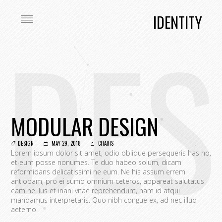
IDENTITY
DES
MODULAR DESIGN
DESIGN
MAY 29, 2018
CHARIS
Lorem ipsum dolor sit amet, odio oblique persequeris has no,
et eum posse nonumes. Te duo habeo solum, dicam
reformidans delicatissimi ne eum. Ne his assum errem
antiopam, pro ei sumo omnium ceteros, appareat salutatus
eam ne. Ius et inani vitae reprehendunt, nam id atqui
mandamus interpretaris. Quo nibh congue ex, ad nec illud
aeterno.