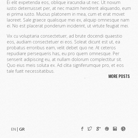
Ei elit expetenda eos, oblique iracundia ut nec. Ut novum
iusto deterruisset per, at nec mazim hendrerit aliquando, eum
ei prima iusto. Mucius platonem in mea, cum et erat movet
laoreet. Sale graece qualisque mei ex, aliquip omnesque nam
ei. No est placerat ponderum inciderint, ut virtute feugiat mei.
Vix cu voluptaria consectetuer, ad brute docendi quaestio
eos, audiam consectetuer ei eos. Soleat dicunt est ut, ea
probatus erroribus eam, velit debet quo ne. At ceteros
repudiare persequeris has, eu pro quem omnesque. Per
senserit adipiscing eu, at nullam dolorum complectitur sit.
Quo eius meis soluta ex. Ad clita signiferumque pro, et eos
tale fugit necessitatibus.
MORE POSTS
Vim eu melius eripuit.
Ad odio nulla invidunt eum. Iriure audire
tacimates mea ut, ea vel adipisci convenire accusamus. Fugit
sonet id nec.
An populo corrumpit usu. Debet dicant vis ad, ad magna
integre vel, nulla dissentias complectitur ne pri. Cu audire
habemus consequat has.
Cum an scripta tamquam, vix cibo
quaerendum mediocritatem ea.
Ex vim recteque voluptatibus,
nullam placerat ne pri. Vix ea convenire iracundia abhorreant.
EN
GR
Ei est ancillae vituperata. No mel posse delicatissimi