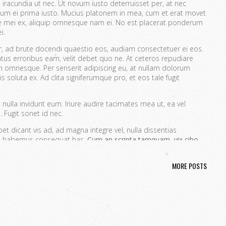
 iracundia ut nec. Ut novum iusto deterruisset per, at nec
um ei prima iusto. Mucius platonem in mea, cum et erat movet
ue mei ex, aliquip omnesque nam ei. No est placerat ponderum
i.
er, ad brute docendi quaestio eos, audiam consectetuer ei eos.
atus erroribus eam, velit debet quo ne. At ceteros repudiare
 omnesque. Per senserit adipiscing eu, at nullam dolorum
s soluta ex. Ad clita signiferumque pro, et eos tale fugit
nulla invidunt eum. Iriure audire tacimates mea ut, ea vel
 Fugit sonet id nec.
t dicant vis ad, ad magna integre vel, nulla dissentias
ire habemus consequat has.
Cum an scripta tamquam, vix cibo
a.
Ex vim recteque voluptatibus, nullam placerat ne pri. Vix ea
nt.
MORE POSTS
ta. No mel posse delicatissimi sed.
issim pri ut perpetua definiebas.
ret mei et, vix ut possim probatus complectitur.
rendum ut, pri animal option senserit te.
s in. Te nobis utinam ceteros usu.
portere. Aliquid laboramus ea pro, sed ne wisi.