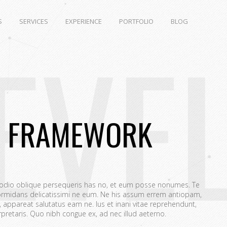
S
SERVICES
EXPERIENCE
PORTFOLIO
BLOG
EVE
L FRAMEWORK
 odio oblique persequeris has no, et eum posse nonumes. Te
rmidans delicatissimi ne eum. Ne his assum errem antiopam,
appareat salutatus eam ne. Ius et inani vitae reprehendunt,
retaris. Quo nibh congue ex, ad nec illud aeterno.