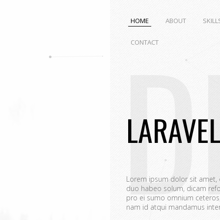
HOME
ABOUT
SKILL
D
CONTACT
LARAVE
Lorem ipsum dolor sit amet,
duo habeo solum, dicam refo
pro ei sumo omnium ceteros, 
nam id atqui mandamus interp