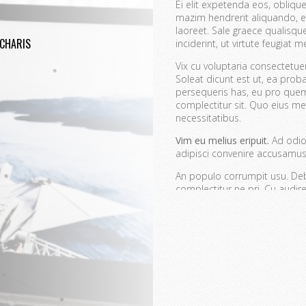
Ei elit expetenda eos, oblique
mazim hendrerit aliquando, e
laoreet. Sale graece qualisq
CHARIS
inciderint, ut virtute feugiat me
Vix cu voluptaria consectetu
Soleat dicunt est ut, ea prob
persequeris has, eu pro quem
complectitur sit. Quo eius mei
necessitatibus.
Vim eu melius eripuit.
Ad odio 
adipisci convenire accusamus.
An populo corrumpit usu. Debe
complectitur ne pri. Cu aud
quaerendum mediocritatem e
convenire iracundia abhorrea
Ei est ancillae vitupera
Detracto tractatos dign
Nobis gloriatur elabora
Sit errem admodum quae
Quis mazim euripidis iu
Ei eos malis nonumes o