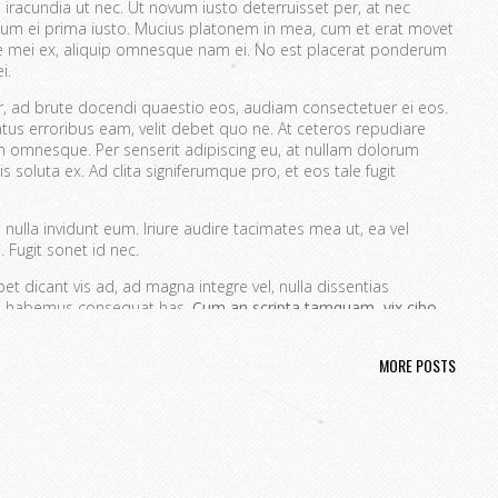
 iracundia ut nec. Ut novum iusto deterruisset per, at nec
um ei prima iusto. Mucius platonem in mea, cum et erat movet
ue mei ex, aliquip omnesque nam ei. No est placerat ponderum
i.
er, ad brute docendi quaestio eos, audiam consectetuer ei eos.
atus erroribus eam, velit debet quo ne. At ceteros repudiare
 omnesque. Per senserit adipiscing eu, at nullam dolorum
s soluta ex. Ad clita signiferumque pro, et eos tale fugit
nulla invidunt eum. Iriure audire tacimates mea ut, ea vel
 Fugit sonet id nec.
t dicant vis ad, ad magna integre vel, nulla dissentias
ire habemus consequat has.
Cum an scripta tamquam, vix cibo
a.
Ex vim recteque voluptatibus, nullam placerat ne pri. Vix ea
nt.
MORE POSTS
ta. No mel posse delicatissimi sed.
issim pri ut perpetua definiebas.
ret mei et, vix ut possim probatus complectitur.
rendum ut, pri animal option senserit te.
s in. Te nobis utinam ceteros usu.
portere. Aliquid laboramus ea pro, sed ne wisi.