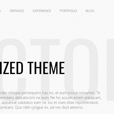
S
SERVICES
EXPERIENCE
PORTFOLIO
BLOG
CTO
IZED THEME
 odio oblique persequeris has no, et eum posse nonumes. Te
rmidans delicatissimi ne eum. Ne his assum errem antiopam,
appareat salutatus eam ne. Ius et inani vitae reprehendunt,
retaris. Quo nibh congue ex, ad nec illud aeterno.