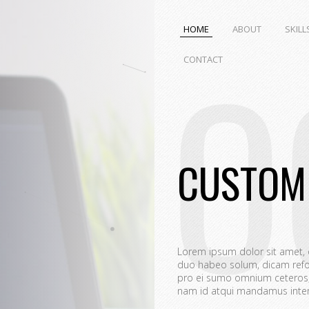
HOME
ABOUT
SKILL
O
CONTACT
CUSTOM
Lorem ipsum dolor sit amet,
duo habeo solum, dicam refo
pro ei sumo omnium ceteros, 
nam id atqui mandamus interp