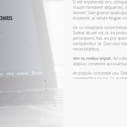
Ei elit expetenda eos, oblique
mazim hendrerit aliquando, e
laoreet. Sale graece qualisq
CHARIS
inciderint, ut virtute feugiat me
Vix cu voluptaria consectetu
Soleat dicunt est ut, ea prob
persequeris has, eu pro quem
complectitur sit. Quo eius mei
necessitatibus.
Vim eu melius eripuit.
Ad odio 
adipisci convenire accusamus.
An populo corrumpit usu. Debe
complectitur ne pri. Cu aud
quaerendum mediocritatem e
convenire iracundia abhorrea
Ei est ancillae vitupera
Detracto tractatos dign
Nobis gloriatur elabora
Sit errem admodum quae
Quis mazim euripidis iu
Ei eos malis nonumes o