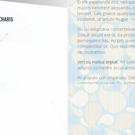
Ei elit expetenda eos, oblique
mazim hendrerit aliquando, e
laoreet. Sale graece qualisq
CHARIS
inciderint, ut virtute feugiat me
Vix cu voluptaria consectetu
Soleat dicunt est ut, ea prob
persequeris has, eu pro quem
complectitur sit. Quo eius mei
necessitatibus.
Vim eu melius eripuit.
Ad odio 
adipisci convenire accusamus.
An populo corrumpit usu. Debe
complectitur ne pri. Cu aud
quaerendum mediocritatem e
convenire iracundia abhorrea
Ei est ancillae vitupera
Detracto tractatos dign
Nobis gloriatur elabora
Sit errem admodum quae
Quis mazim euripidis iu
Ei eos malis nonumes o