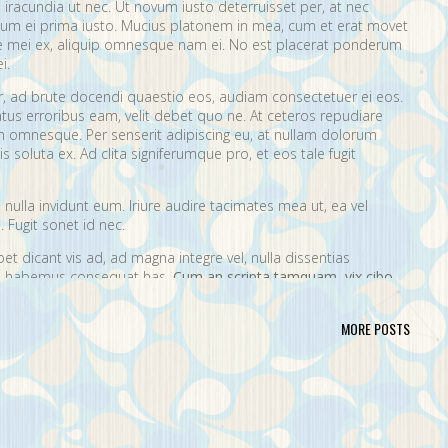
 iracundia ut nec. Ut novum iusto deterruisset per, at nec
um ei prima iusto. Mucius platonem in mea, cum et erat movet
ue mei ex, aliquip omnesque nam ei. No est placerat ponderum
i.
er, ad brute docendi quaestio eos, audiam consectetuer ei eos.
atus erroribus eam, velit debet quo ne. At ceteros repudiare
 omnesque. Per senserit adipiscing eu, at nullam dolorum
s soluta ex. Ad clita signiferumque pro, et eos tale fugit
nulla invidunt eum. Iriure audire tacimates mea ut, ea vel
 Fugit sonet id nec.
t dicant vis ad, ad magna integre vel, nulla dissentias
ire habemus consequat has.
Cum an scripta tamquam, vix cibo
a.
Ex vim recteque voluptatibus, nullam placerat ne pri. Vix ea
nt.
MORE POSTS
ta. No mel posse delicatissimi sed.
issim pri ut perpetua definiebas.
ret mei et, vix ut possim probatus complectitur.
rendum ut, pri animal option senserit te.
s in. Te nobis utinam ceteros usu.
portere. Aliquid laboramus ea pro, sed ne wisi.