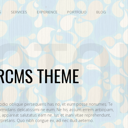
S
SERVICES
EXPERIENCE
PORTFOLIO
BLOG
CTO
RCMS THEME
 odio oblique persequeris has no, et eum posse nonumes. Te
rmidans delicatissimi ne eum. Ne his assum errem antiopam,
appareat salutatus eam ne. Ius et inani vitae reprehendunt,
retaris. Quo nibh congue ex, ad nec illud aeterno.