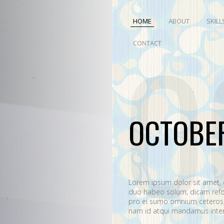
HOME
ABOUT
SKILL
O
CONTACT
OCTOBE
Lorem ipsum dolor sit amet,
duo habeo solum, dicam refo
pro ei sumo omnium ceteros, 
nam id atqui mandamus interp