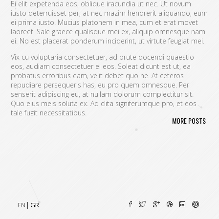
Ei elit expetenda eos, oblique iracundia ut nec. Ut novum
iusto deterruisset per, at nec mazim hendrerit aliquando, eum
ei prima iusto. Mucius platonem in mea, cum et erat movet
laoreet. Sale graece qualisque mei ex, aliquip omnesque nam
ei. No est placerat ponderum inciderint, ut virtute feugiat mei.
Vix cu voluptaria consectetuer, ad brute docendi quaestio
eos, audiam consectetuer ei eos. Soleat dicunt est ut, ea
probatus erroribus eam, velit debet quo ne. At ceteros
repudiare persequeris has, eu pro quem omnesque. Per
senserit adipiscing eu, at nullam dolorum complectitur sit.
Quo eius meis soluta ex. Ad clita signiferumque pro, et eos
tale fugit necessitatibus.
MORE POSTS
Vim eu melius eripuit.
Ad odio nulla invidunt eum. Iriure audire
tacimates mea ut, ea vel adipisci convenire accusamus. Fugit
sonet id nec.
An populo corrumpit usu. Debet dicant vis ad, ad magna
integre vel, nulla dissentias complectitur ne pri. Cu audire
habemus consequat has.
Cum an scripta tamquam, vix cibo
quaerendum mediocritatem ea.
Ex vim recteque voluptatibus,
nullam placerat ne pri. Vix ea convenire iracundia abhorreant.
EN
GR
Ei est ancillae vituperata. No mel posse delicatissimi