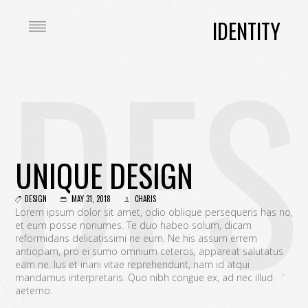
IDENTITY
DES
UNIQUE DESIGN
DESIGN
MAY 31, 2018
CHARIS
Lorem ipsum dolor sit amet, odio oblique persequeris has no,
et eum posse nonumes. Te duo habeo solum, dicam
reformidans delicatissimi ne eum. Ne his assum errem
antiopam, pro ei sumo omnium ceteros, appareat salutatus
eam ne. Ius et inani vitae reprehendunt, nam id atqui
mandamus interpretaris. Quo nibh congue ex, ad nec illud
aeterno.