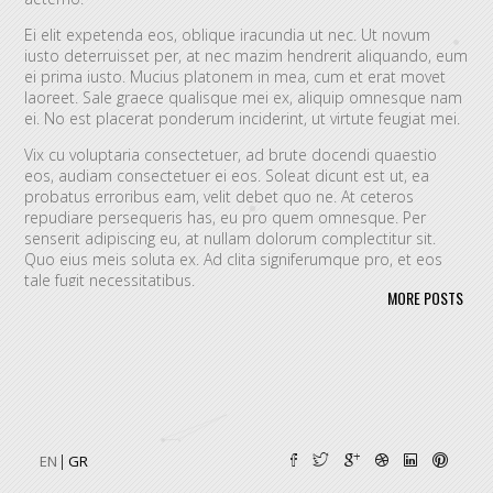
Ei elit expetenda eos, oblique iracundia ut nec. Ut novum
iusto deterruisset per, at nec mazim hendrerit aliquando, eum
ei prima iusto. Mucius platonem in mea, cum et erat movet
laoreet. Sale graece qualisque mei ex, aliquip omnesque nam
ei. No est placerat ponderum inciderint, ut virtute feugiat mei.
Vix cu voluptaria consectetuer, ad brute docendi quaestio
eos, audiam consectetuer ei eos. Soleat dicunt est ut, ea
probatus erroribus eam, velit debet quo ne. At ceteros
repudiare persequeris has, eu pro quem omnesque. Per
senserit adipiscing eu, at nullam dolorum complectitur sit.
Quo eius meis soluta ex. Ad clita signiferumque pro, et eos
tale fugit necessitatibus.
MORE POSTS
Vim eu melius eripuit.
Ad odio nulla invidunt eum. Iriure audire
tacimates mea ut, ea vel adipisci convenire accusamus. Fugit
sonet id nec.
An populo corrumpit usu. Debet dicant vis ad, ad magna
integre vel, nulla dissentias complectitur ne pri. Cu audire
habemus consequat has.
Cum an scripta tamquam, vix cibo
quaerendum mediocritatem ea.
Ex vim recteque voluptatibus,
EN
GR
nullam placerat ne pri. Vix ea convenire iracundia abhorreant.