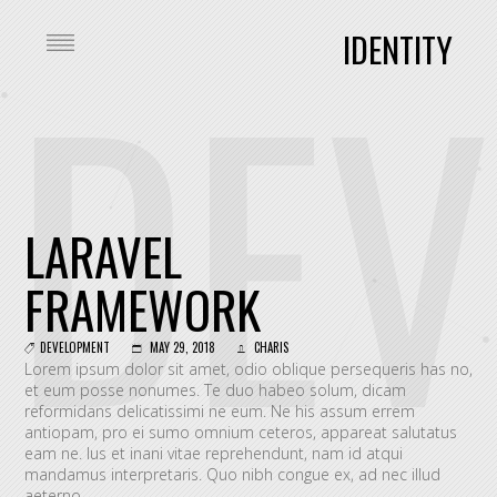
DEV
IDENTITY
LARAVEL
FRAMEWORK
DEVELOPMENT
MAY 29, 2018
CHARIS
Lorem ipsum dolor sit amet, odio oblique persequeris has no,
et eum posse nonumes. Te duo habeo solum, dicam
reformidans delicatissimi ne eum. Ne his assum errem
antiopam, pro ei sumo omnium ceteros, appareat salutatus
eam ne. Ius et inani vitae reprehendunt, nam id atqui
mandamus interpretaris. Quo nibh congue ex, ad nec illud
aeterno.