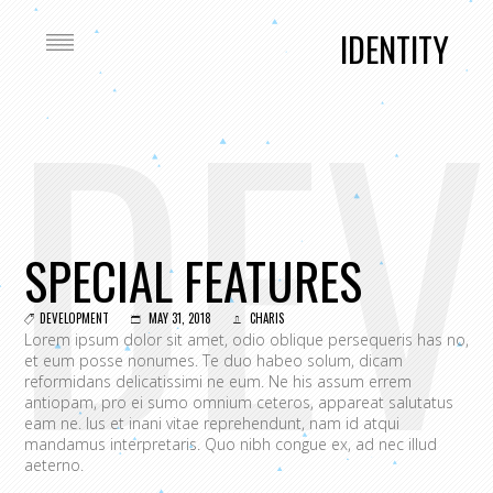
IDENTITY
DEV
SPECIAL FEATURES
DEVELOPMENT
MAY 31, 2018
CHARIS
Lorem ipsum dolor sit amet, odio oblique persequeris has no,
et eum posse nonumes. Te duo habeo solum, dicam
reformidans delicatissimi ne eum. Ne his assum errem
antiopam, pro ei sumo omnium ceteros, appareat salutatus
eam ne. Ius et inani vitae reprehendunt, nam id atqui
mandamus interpretaris. Quo nibh congue ex, ad nec illud
aeterno.