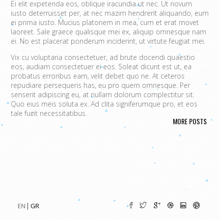
Ei elit expetenda eos, oblique iracundia ut nec. Ut novum
iusto deterruisset per, at nec mazim hendrerit aliquando, eum
ei prima iusto. Mucius platonem in mea, cum et erat movet
laoreet. Sale graece qualisque mei ex, aliquip omnesque nam
ei. No est placerat ponderum inciderint, ut virtute feugiat mei.
Vix cu voluptaria consectetuer, ad brute docendi quaestio
eos, audiam consectetuer ei eos. Soleat dicunt est ut, ea
probatus erroribus eam, velit debet quo ne. At ceteros
repudiare persequeris has, eu pro quem omnesque. Per
senserit adipiscing eu, at nullam dolorum complectitur sit.
Quo eius meis soluta ex. Ad clita signiferumque pro, et eos
tale fugit necessitatibus.
MORE POSTS
Vim eu melius eripuit.
Ad odio nulla invidunt eum. Iriure audire
tacimates mea ut, ea vel adipisci convenire accusamus. Fugit
sonet id nec.
An populo corrumpit usu. Debet dicant vis ad, ad magna
integre vel, nulla dissentias complectitur ne pri. Cu audire
habemus consequat has.
Cum an scripta tamquam, vix cibo
quaerendum mediocritatem ea.
Ex vim recteque voluptatibus,
nullam placerat ne pri. Vix ea convenire iracundia abhorreant.
EN
GR
Ei est ancillae vituperata. No mel posse delicatissimi