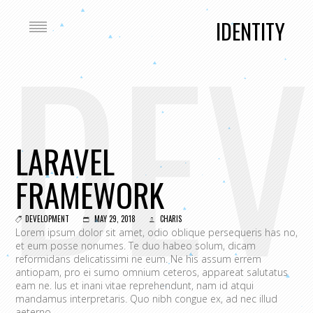
DEV
IDENTITY
LARAVEL
FRAMEWORK
DEVELOPMENT
MAY 29, 2018
CHARIS
Lorem ipsum dolor sit amet, odio oblique persequeris has no,
et eum posse nonumes. Te duo habeo solum, dicam
reformidans delicatissimi ne eum. Ne his assum errem
antiopam, pro ei sumo omnium ceteros, appareat salutatus
eam ne. Ius et inani vitae reprehendunt, nam id atqui
mandamus interpretaris. Quo nibh congue ex, ad nec illud
aeterno.