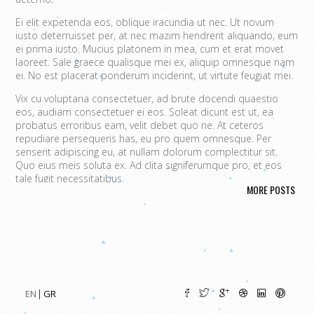
Ei elit expetenda eos, oblique iracundia ut nec. Ut novum
iusto deterruisset per, at nec mazim hendrerit aliquando, eum
ei prima iusto. Mucius platonem in mea, cum et erat movet
laoreet. Sale graece qualisque mei ex, aliquip omnesque nam
ei. No est placerat ponderum inciderint, ut virtute feugiat mei.
Vix cu voluptaria consectetuer, ad brute docendi quaestio
eos, audiam consectetuer ei eos. Soleat dicunt est ut, ea
probatus erroribus eam, velit debet quo ne. At ceteros
repudiare persequeris has, eu pro quem omnesque. Per
senserit adipiscing eu, at nullam dolorum complectitur sit.
Quo eius meis soluta ex. Ad clita signiferumque pro, et eos
tale fugit necessitatibus.
MORE POSTS
Vim eu melius eripuit.
Ad odio nulla invidunt eum. Iriure audire
tacimates mea ut, ea vel adipisci convenire accusamus. Fugit
sonet id nec.
An populo corrumpit usu. Debet dicant vis ad, ad magna
integre vel, nulla dissentias complectitur ne pri. Cu audire
habemus consequat has.
Cum an scripta tamquam, vix cibo
quaerendum mediocritatem ea.
Ex vim recteque voluptatibus,
EN
GR
nullam placerat ne pri. Vix ea convenire iracundia abhorreant.