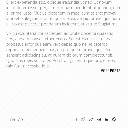
Ei elit expetenda eos, oblique iracundia ut nec. Ut novum
iusto deterruisset per, at nec mazim hendrerit aliquando, eum
ei prima iusto. Mucius platonem in mea, cum et erat movet
laoreet. Sale graece qualisque mei ex, aliquip omnesque nam
ei. No est placerat ponderum inciderint, ut virtute feugiat mei.
Vix cu voluptaria consectetuer, ad brute docendi quaestio
eos, audiam consectetuer ei eos. Soleat dicunt est ut, ea
probatus erroribus eam, velit debet quo ne. At ceteros
repudiare persequeris has, eu pro quem omnesque. Per
senserit adipiscing eu, at nullam dolorum complectitur sit.
Quo eius meis soluta ex. Ad clita signiferumque pro, et eos
tale fugit necessitatibus.
MORE POSTS
Vim eu melius eripuit.
Ad odio nulla invidunt eum. Iriure audire
tacimates mea ut, ea vel adipisci convenire accusamus. Fugit
sonet id nec.
An populo corrumpit usu. Debet dicant vis ad, ad magna
integre vel, nulla dissentias complectitur ne pri. Cu audire
habemus consequat has.
Cum an scripta tamquam, vix cibo
quaerendum mediocritatem ea.
Ex vim recteque voluptatibus,
nullam placerat ne pri. Vix ea convenire iracundia abhorreant.
EN
GR
Ei est ancillae vituperata. No mel posse delicatissimi