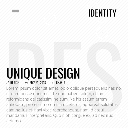
IDENTITY
DES
UNIQUE DESIGN
DESIGN
MAY 31, 2018
CHARIS
Lorem ipsum dolor sit amet, odio oblique persequeris has no,
et eum posse nonumes. Te duo habeo solum, dicam
reformidans delicatissimi ne eum. Ne his assum errem
antiopam, pro ei sumo omnium ceteros, appareat salutatus
eam ne. Ius et inani vitae reprehendunt, nam id atqui
mandamus interpretaris. Quo nibh congue ex, ad nec illud
aeterno.