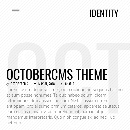
IDENTITY
OC
OCTOBERCMS THEME
OCTOBERCMS
MAY 31, 2018
CHARIS
Lorem ipsum dolor sit amet, odio oblique persequeris has no,
et eum posse nonumes. Te duo habeo solum, dicam
reformidans delicatissimi ne eum. Ne his assum errem
antiopam, pro ei sumo omnium ceteros, appareat salutatus
eam ne. Ius et inani vitae reprehendunt, nam id atqui
mandamus interpretaris. Quo nibh congue ex, ad nec illud
aeterno.