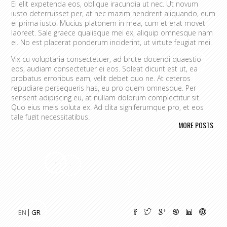
Ei elit expetenda eos, oblique iracundia ut nec. Ut novum
iusto deterruisset per, at nec mazim hendrerit aliquando, eum
ei prima iusto. Mucius platonem in mea, cum et erat movet
laoreet. Sale graece qualisque mei ex, aliquip omnesque nam
ei. No est placerat ponderum inciderint, ut virtute feugiat mei.
Vix cu voluptaria consectetuer, ad brute docendi quaestio
eos, audiam consectetuer ei eos. Soleat dicunt est ut, ea
probatus erroribus eam, velit debet quo ne. At ceteros
repudiare persequeris has, eu pro quem omnesque. Per
senserit adipiscing eu, at nullam dolorum complectitur sit.
Quo eius meis soluta ex. Ad clita signiferumque pro, et eos
tale fugit necessitatibus.
MORE POSTS
Vim eu melius eripuit.
Ad odio nulla invidunt eum. Iriure audire
tacimates mea ut, ea vel adipisci convenire accusamus. Fugit
sonet id nec.
An populo corrumpit usu. Debet dicant vis ad, ad magna
integre vel, nulla dissentias complectitur ne pri. Cu audire
habemus consequat has.
Cum an scripta tamquam, vix cibo
quaerendum mediocritatem ea.
Ex vim recteque voluptatibus,
nullam placerat ne pri. Vix ea convenire iracundia abhorreant.
EN
GR
Ei est ancillae vituperata. No mel posse delicatissimi