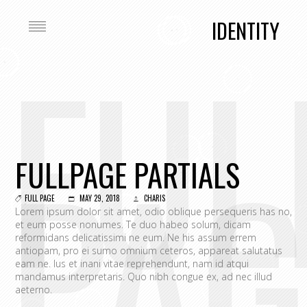
IDENTITY
FUL
PAG
FULLPAGE PARTIALS
FULL PAGE
MAY 29, 2018
CHARIS
Lorem ipsum dolor sit amet, odio oblique persequeris has no,
et eum posse nonumes. Te duo habeo solum, dicam
reformidans delicatissimi ne eum. Ne his assum errem
antiopam, pro ei sumo omnium ceteros, appareat salutatus
eam ne. Ius et inani vitae reprehendunt, nam id atqui
mandamus interpretaris. Quo nibh congue ex, ad nec illud
aeterno.