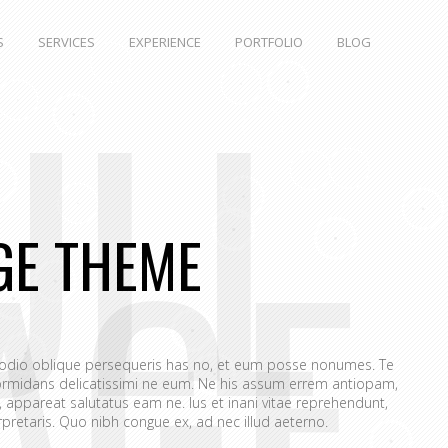
S
SERVICES
EXPERIENCE
PORTFOLIO
BLOG
ULL
AGE
GE THEME
 odio oblique persequeris has no, et eum posse nonumes. Te
rmidans delicatissimi ne eum. Ne his assum errem antiopam,
appareat salutatus eam ne. Ius et inani vitae reprehendunt,
retaris. Quo nibh congue ex, ad nec illud aeterno.