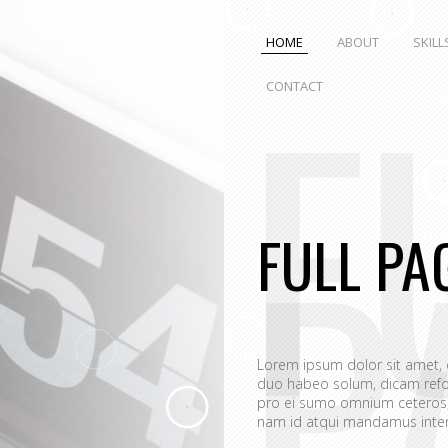
HOME
ABOUT
SKILL
F
CONTACT
P
FULL PA
Lorem ipsum dolor sit amet,
duo habeo solum, dicam refo
pro ei sumo omnium ceteros, 
nam id atqui mandamus interp