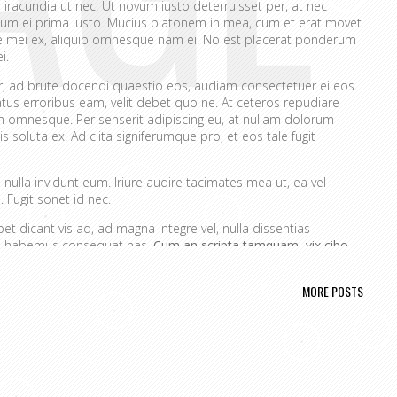
 iracundia ut nec. Ut novum iusto deterruisset per, at nec
um ei prima iusto. Mucius platonem in mea, cum et erat movet
ue mei ex, aliquip omnesque nam ei. No est placerat ponderum
i.
er, ad brute docendi quaestio eos, audiam consectetuer ei eos.
atus erroribus eam, velit debet quo ne. At ceteros repudiare
 omnesque. Per senserit adipiscing eu, at nullam dolorum
s soluta ex. Ad clita signiferumque pro, et eos tale fugit
nulla invidunt eum. Iriure audire tacimates mea ut, ea vel
 Fugit sonet id nec.
t dicant vis ad, ad magna integre vel, nulla dissentias
ire habemus consequat has.
Cum an scripta tamquam, vix cibo
a.
Ex vim recteque voluptatibus, nullam placerat ne pri. Vix ea
nt.
MORE POSTS
ta. No mel posse delicatissimi sed.
issim pri ut perpetua definiebas.
ret mei et, vix ut possim probatus complectitur.
rendum ut, pri animal option senserit te.
s in. Te nobis utinam ceteros usu.
portere. Aliquid laboramus ea pro, sed ne wisi.