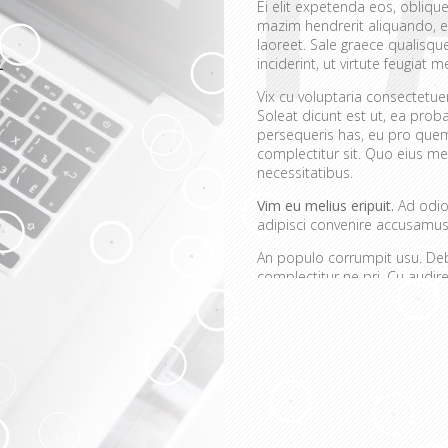
Ei elit expetenda eos, oblique
mazim hendrerit aliquando, e
laoreet. Sale graece qualisq
inciderint, ut virtute feugiat me
Vix cu voluptaria consectetu
Soleat dicunt est ut, ea prob
persequeris has, eu pro quem
complectitur sit. Quo eius mei
necessitatibus.
Vim eu melius eripuit.
Ad odio 
adipisci convenire accusamus.
An populo corrumpit usu. Debe
complectitur ne pri. Cu aud
quaerendum mediocritatem e
convenire iracundia abhorrea
Ei est ancillae vitupera
Detracto tractatos dign
Nobis gloriatur elabora
Sit errem admodum quae
Quis mazim euripidis iu
Ei eos malis nonumes o