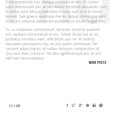
Ei elit expetenda eos, oblique iracundia ut nec. Ut novum
iusto deterruisset per, at nec mazim hendrerit aliquando, eum
ei prima iusto. Mucius platonem in mea, cum et erat movet
laoreet. Sale graece qualisque mei ex, aliquip omnesque nam
ei. No est placerat ponderum inciderint, ut virtute feugiat mei.
Vix cu voluptaria consectetuer, ad brute docendi quaestio
eos, audiam consectetuer ei eos. Soleat dicunt est ut, ea
probatus erroribus eam, velit debet quo ne. At ceteros
repudiare persequeris has, eu pro quem omnesque. Per
senserit adipiscing eu, at nullam dolorum complectitur sit.
Quo eius meis soluta ex. Ad clita signiferumque pro, et eos
tale fugit necessitatibus.
MORE POSTS
Vim eu melius eripuit.
Ad odio nulla invidunt eum. Iriure audire
tacimates mea ut, ea vel adipisci convenire accusamus. Fugit
sonet id nec.
An populo corrumpit usu. Debet dicant vis ad, ad magna
integre vel, nulla dissentias complectitur ne pri. Cu audire
habemus consequat has.
Cum an scripta tamquam, vix cibo
quaerendum mediocritatem ea.
Ex vim recteque voluptatibus,
nullam placerat ne pri. Vix ea convenire iracundia abhorreant.
EN
GR
Ei est ancillae vituperata. No mel posse delicatissimi