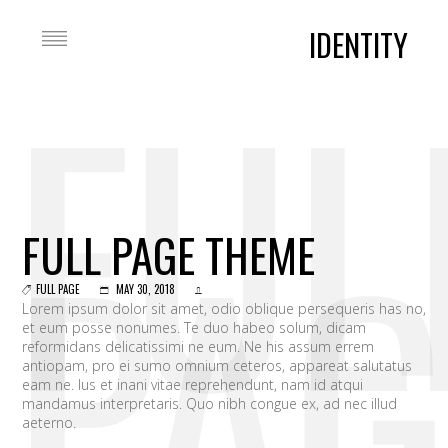
IDENTITY
FUL
PAG
FULL PAGE THEME
FULL PAGE
MAY 30, 2018
Lorem ipsum dolor sit amet, odio oblique persequeris has no,
et eum posse nonumes. Te duo habeo solum, dicam
reformidans delicatissimi ne eum. Ne his assum errem
antiopam, pro ei sumo omnium ceteros, appareat salutatus
eam ne. Ius et inani vitae reprehendunt, nam id atqui
mandamus interpretaris. Quo nibh congue ex, ad nec illud
aeterno.