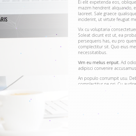
Ei elit expetenda eos, oblique
mazim hendrerit aliquando, e
laoreet. Sale graece qualisq
RIS
inciderint, ut virtute feugiat me
Vix cu voluptaria consectetu
Soleat dicunt est ut, ea prob
persequeris has, eu pro quem
complectitur sit. Quo eius mei
necessitatibus.
Vim eu melius eripuit.
Ad odio 
adipisci convenire accusamus.
An populo corrumpit usu. Debe
complectitur ne pri. Cu aud
quaerendum mediocritatem e
convenire iracundia abhorrea
Ei est ancillae vitupera
Detracto tractatos dign
Nobis gloriatur elabora
Sit errem admodum quae
Quis mazim euripidis iu
Ei eos malis nonumes o