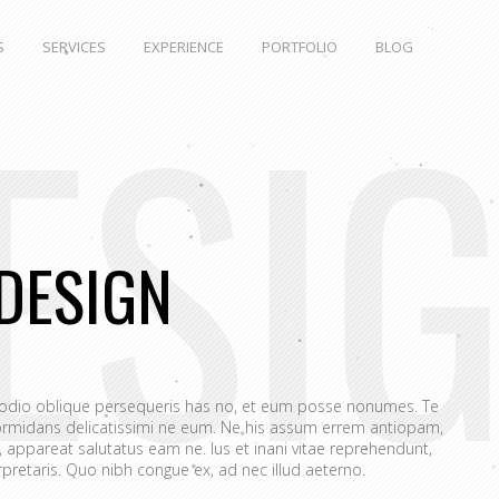
S
SERVICES
EXPERIENCE
PORTFOLIO
BLOG
ESI
DESIGN
 odio oblique persequeris has no, et eum posse nonumes. Te
rmidans delicatissimi ne eum. Ne his assum errem antiopam,
appareat salutatus eam ne. Ius et inani vitae reprehendunt,
retaris. Quo nibh congue ex, ad nec illud aeterno.