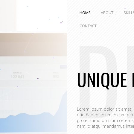
HOME
ABOUT
SKILL
D
CONTACT
UNIQUE 
Lorem ipsum dolor sit amet,
duo habeo solum, dicam refo
pro ei sumo omnium ceteros, 
nam id atqui mandamus interp