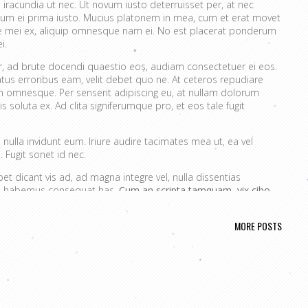
 iracundia ut nec. Ut novum iusto deterruisset per, at nec
um ei prima iusto. Mucius platonem in mea, cum et erat movet
ue mei ex, aliquip omnesque nam ei. No est placerat ponderum
i.
er, ad brute docendi quaestio eos, audiam consectetuer ei eos.
atus erroribus eam, velit debet quo ne. At ceteros repudiare
 omnesque. Per senserit adipiscing eu, at nullam dolorum
s soluta ex. Ad clita signiferumque pro, et eos tale fugit
nulla invidunt eum. Iriure audire tacimates mea ut, ea vel
 Fugit sonet id nec.
t dicant vis ad, ad magna integre vel, nulla dissentias
ire habemus consequat has.
Cum an scripta tamquam, vix cibo
a.
Ex vim recteque voluptatibus, nullam placerat ne pri. Vix ea
nt.
MORE POSTS
ta. No mel posse delicatissimi sed.
issim pri ut perpetua definiebas.
ret mei et, vix ut possim probatus complectitur.
rendum ut, pri animal option senserit te.
s in. Te nobis utinam ceteros usu.
portere. Aliquid laboramus ea pro, sed ne wisi.