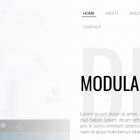
HOME
ABOUT
SKILL
D
CONTACT
MODULA
Lorem ipsum dolor sit amet,
duo habeo solum, dicam refo
pro ei sumo omnium ceteros, 
nam id atqui mandamus interp