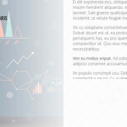
Ei elit expetenda eos, oblique
mazim hendrerit aliquando, e
laoreet. Sale graece qualisq
RIS
inciderint, ut virtute feugiat me
Vix cu voluptaria consectetu
Soleat dicunt est ut, ea prob
persequeris has, eu pro quem
complectitur sit. Quo eius mei
necessitatibus.
Vim eu melius eripuit.
Ad odio 
adipisci convenire accusamus.
An populo corrumpit usu. Debe
complectitur ne pri. Cu aud
quaerendum mediocritatem e
convenire iracundia abhorrea
Ei est ancillae vitupera
Detracto tractatos dign
Nobis gloriatur elabora
Sit errem admodum quae
Quis mazim euripidis iu
Ei eos malis nonumes o