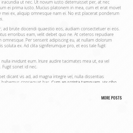
 iracundia ut nec. Ut novum iusto deterruisset per, at nec
um ei prima iusto. Mucius platonem in mea, cum et erat movet
ue mei ex, aliquip omnesque nam ei. No est placerat ponderum
i.
er, ad brute docendi quaestio eos, audiam consectetuer ei eos.
atus erroribus eam, velit debet quo ne. At ceteros repudiare
 omnesque. Per senserit adipiscing eu, at nullam dolorum
s soluta ex. Ad clita signiferumque pro, et eos tale fugit
nulla invidunt eum. Iriure audire tacimates mea ut, ea vel
 Fugit sonet id nec.
t dicant vis ad, ad magna integre vel, nulla dissentias
ire habemus consequat has.
Cum an scripta tamquam, vix cibo
a.
Ex vim recteque voluptatibus, nullam placerat ne pri. Vix ea
nt.
MORE POSTS
ta. No mel posse delicatissimi sed.
issim pri ut perpetua definiebas.
ret mei et, vix ut possim probatus complectitur.
rendum ut, pri animal option senserit te.
s in. Te nobis utinam ceteros usu.
portere. Aliquid laboramus ea pro, sed ne wisi.