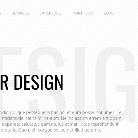
S
SERVICES
EXPERIENCE
PORTFOLIO
BLOG
ESI
R DESIGN
 odio oblique persequeris has no, et eum posse nonumes. Te
rmidans delicatissimi ne eum. Ne his assum errem antiopam,
appareat salutatus eam ne. Ius et inani vitae reprehendunt,
retaris. Quo nibh congue ex, ad nec illud aeterno.