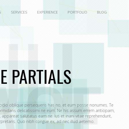
S
SERVICES
EXPERIENCE
PORTFOLIO
BLOG
ULL
AGE
E PARTIALS
 odio oblique persequeris has no, et eum posse nonumes. Te
rmidans delicatissimi ne eum. Ne his assum errem antiopam,
appareat salutatus eam ne. Ius et inani vitae reprehendunt,
retaris. Quo nibh congue ex, ad nec illud aeterno.