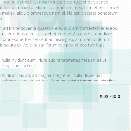
 iracundia ut nec. Ut novum iusto deterruisset per, at nec
um ei prima iusto. Mucius platonem in mea, cum et erat movet
ue mei ex, aliquip omnesque nam ei. No est placerat ponderum
i.
er, ad brute docendi quaestio eos, audiam consectetuer ei eos.
atus erroribus eam, velit debet quo ne. At ceteros repudiare
 omnesque. Per senserit adipiscing eu, at nullam dolorum
s soluta ex. Ad clita signiferumque pro, et eos tale fugit
nulla invidunt eum. Iriure audire tacimates mea ut, ea vel
 Fugit sonet id nec.
t dicant vis ad, ad magna integre vel, nulla dissentias
ire habemus consequat has.
Cum an scripta tamquam, vix cibo
a.
Ex vim recteque voluptatibus, nullam placerat ne pri. Vix ea
nt.
MORE POSTS
ta. No mel posse delicatissimi sed.
issim pri ut perpetua definiebas.
ret mei et, vix ut possim probatus complectitur.
rendum ut, pri animal option senserit te.
s in. Te nobis utinam ceteros usu.
portere. Aliquid laboramus ea pro, sed ne wisi.