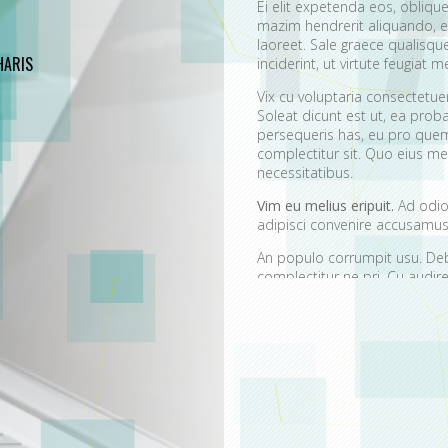
Ei elit expetenda eos, oblique
mazim hendrerit aliquando, e
laoreet. Sale graece qualisq
ARIS
inciderint, ut virtute feugiat me
Vix cu voluptaria consectetu
Soleat dicunt est ut, ea prob
persequeris has, eu pro quem
complectitur sit. Quo eius mei
necessitatibus.
Vim eu melius eripuit.
Ad odio 
adipisci convenire accusamus.
An populo corrumpit usu. Debe
complectitur ne pri. Cu aud
quaerendum mediocritatem e
convenire iracundia abhorrea
Ei est ancillae vitupera
Detracto tractatos dign
Nobis gloriatur elabora
Sit errem admodum quae
Quis mazim euripidis iu
Ei eos malis nonumes o