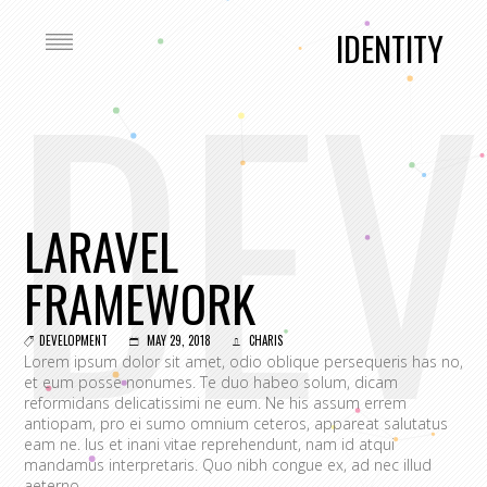
DEV
IDENTITY
LARAVEL
FRAMEWORK
DEVELOPMENT
MAY 29, 2018
CHARIS
Lorem ipsum dolor sit amet, odio oblique persequeris has no,
et eum posse nonumes. Te duo habeo solum, dicam
reformidans delicatissimi ne eum. Ne his assum errem
antiopam, pro ei sumo omnium ceteros, appareat salutatus
eam ne. Ius et inani vitae reprehendunt, nam id atqui
mandamus interpretaris. Quo nibh congue ex, ad nec illud
aeterno.