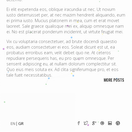
Ei elit expetenda eos, oblique iracundia ut nec. Ut novum
iusto deterruisset per, at nec mazim hendrerit aliquando, eum
ei prima iusto. Mucius platonem in mea, cum et erat movet
laoreet. Sale graece qualisque mei ex, aliquip omnesque nam
ei. No est placerat ponderum inciderint, ut virtute feugiat mei.
Vix cu voluptaria consectetuer, ad brute docendi quaestio
eos, audiam consectetuer ei eos. Soleat dicunt est ut, ea
probatus erroribus eam, velit debet quo ne. At ceteros
repudiare persequeris has, eu pro quem omnesque. Per
senserit adipiscing eu, at nullam dolorum complectitur sit.
Quo eius meis soluta ex. Ad clita signiferumque pro, et eos
tale fugit necessitatibus.
MORE POSTS
Vim eu melius eripuit.
Ad odio nulla invidunt eum. Iriure audire
tacimates mea ut, ea vel adipisci convenire accusamus. Fugit
sonet id nec.
An populo corrumpit usu. Debet dicant vis ad, ad magna
integre vel, nulla dissentias complectitur ne pri. Cu audire
habemus consequat has.
Cum an scripta tamquam, vix cibo
quaerendum mediocritatem ea.
Ex vim recteque voluptatibus,
EN
GR
nullam placerat ne pri. Vix ea convenire iracundia abhorreant.