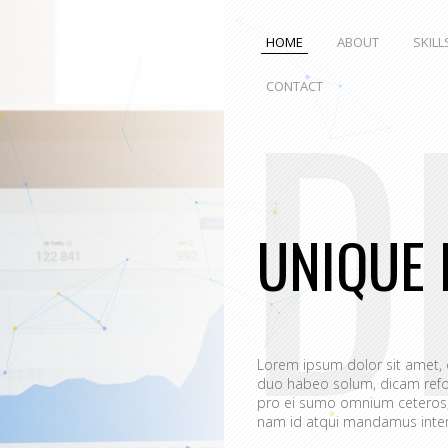
HOME
ABOUT
SKILL
D
CONTACT
UNIQUE 
Lorem ipsum dolor sit amet,
duo habeo solum, dicam refo
pro ei sumo omnium ceteros, 
nam id atqui mandamus interp