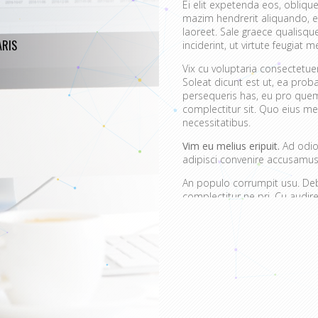
Ei elit expetenda eos, oblique
mazim hendrerit aliquando, e
laoreet. Sale graece qualisq
RIS
inciderint, ut virtute feugiat me
Vix cu voluptaria consectetu
Soleat dicunt est ut, ea prob
persequeris has, eu pro quem
complectitur sit. Quo eius mei
necessitatibus.
Vim eu melius eripuit.
Ad odio 
adipisci convenire accusamus.
An populo corrumpit usu. Debe
complectitur ne pri. Cu aud
quaerendum mediocritatem e
convenire iracundia abhorrea
Ei est ancillae vitupera
Detracto tractatos dign
Nobis gloriatur elabora
Sit errem admodum quae
Quis mazim euripidis iu
Ei eos malis nonumes o