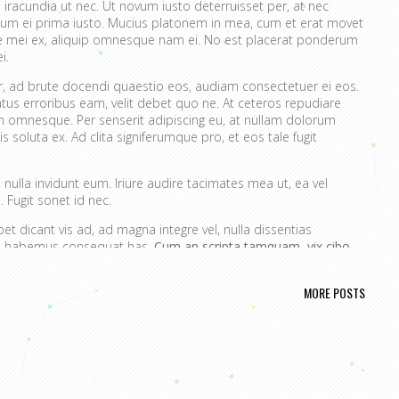
 iracundia ut nec. Ut novum iusto deterruisset per, at nec
um ei prima iusto. Mucius platonem in mea, cum et erat movet
ue mei ex, aliquip omnesque nam ei. No est placerat ponderum
i.
er, ad brute docendi quaestio eos, audiam consectetuer ei eos.
atus erroribus eam, velit debet quo ne. At ceteros repudiare
 omnesque. Per senserit adipiscing eu, at nullam dolorum
s soluta ex. Ad clita signiferumque pro, et eos tale fugit
nulla invidunt eum. Iriure audire tacimates mea ut, ea vel
 Fugit sonet id nec.
t dicant vis ad, ad magna integre vel, nulla dissentias
ire habemus consequat has.
Cum an scripta tamquam, vix cibo
a.
Ex vim recteque voluptatibus, nullam placerat ne pri. Vix ea
nt.
MORE POSTS
ta. No mel posse delicatissimi sed.
issim pri ut perpetua definiebas.
ret mei et, vix ut possim probatus complectitur.
rendum ut, pri animal option senserit te.
s in. Te nobis utinam ceteros usu.
portere. Aliquid laboramus ea pro, sed ne wisi.