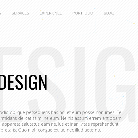
S
SERVICES
EXPERIENCE
PORTFOLIO
BLOG
ESI
DESIGN
 odio oblique persequeris has no, et eum posse nonumes. Te
rmidans delicatissimi ne eum. Ne his assum errem antiopam,
appareat salutatus eam ne. Ius et inani vitae reprehendunt,
retaris. Quo nibh congue ex, ad nec illud aeterno.