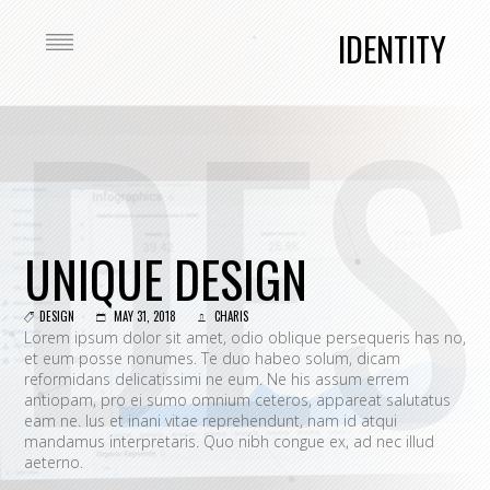
IDENTITY
DES
UNIQUE DESIGN
DESIGN
MAY 31, 2018
CHARIS
Lorem ipsum dolor sit amet, odio oblique persequeris has no,
et eum posse nonumes. Te duo habeo solum, dicam
reformidans delicatissimi ne eum. Ne his assum errem
antiopam, pro ei sumo omnium ceteros, appareat salutatus
eam ne. Ius et inani vitae reprehendunt, nam id atqui
mandamus interpretaris. Quo nibh congue ex, ad nec illud
aeterno.