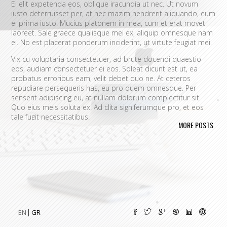
Ei elit expetenda eos, oblique iracundia ut nec. Ut novum
iusto deterruisset per, at nec mazim hendrerit aliquando, eum
ei prima iusto. Mucius platonem in mea, cum et erat movet
laoreet. Sale graece qualisque mei ex, aliquip omnesque nam
ei. No est placerat ponderum inciderint, ut virtute feugiat mei.
Vix cu voluptaria consectetuer, ad brute docendi quaestio
eos, audiam consectetuer ei eos. Soleat dicunt est ut, ea
probatus erroribus eam, velit debet quo ne. At ceteros
repudiare persequeris has, eu pro quem omnesque. Per
senserit adipiscing eu, at nullam dolorum complectitur sit.
Quo eius meis soluta ex. Ad clita signiferumque pro, et eos
tale fugit necessitatibus.
MORE POSTS
Vim eu melius eripuit.
Ad odio nulla invidunt eum. Iriure audire
tacimates mea ut, ea vel adipisci convenire accusamus. Fugit
sonet id nec.
An populo corrumpit usu. Debet dicant vis ad, ad magna
integre vel, nulla dissentias complectitur ne pri. Cu audire
habemus consequat has.
Cum an scripta tamquam, vix cibo
quaerendum mediocritatem ea.
Ex vim recteque voluptatibus,
nullam placerat ne pri. Vix ea convenire iracundia abhorreant.
EN
GR
Ei est ancillae vituperata. No mel posse delicatissimi