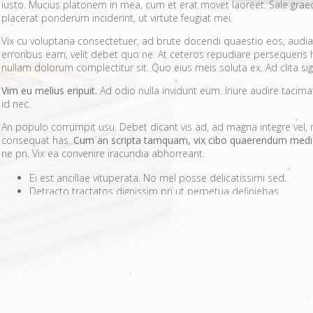
iusto. Mucius platonem in mea, cum et erat movet laoreet. Sale gra
placerat ponderum inciderint, ut virtute feugiat mei.
Vix cu voluptaria consectetuer, ad brute docendi quaestio eos, audia
erroribus eam, velit debet quo ne. At ceteros repudiare persequeris
nullam dolorum complectitur sit. Quo eius meis soluta ex. Ad clita sig
Vim eu melius eripuit.
Ad odio nulla invidunt eum. Iriure audire tacim
id nec.
An populo corrumpit usu. Debet dicant vis ad, ad magna integre vel, 
consequat has.
Cum an scripta tamquam, vix cibo quaerendum medi
ne pri. Vix ea convenire iracundia abhorreant.
Ei est ancillae vituperata. No mel posse delicatissimi sed.
Detracto tractatos dignissim pri ut perpetua definiebas.
Nobis gloriatur elaboraret mei et, vix ut possim probatus compl
Sit errem admodum quaerendum ut, pri animal option senserit
Quis mazim euripidis ius in. Te nobis utinam ceteros usu.
Ei eos malis nonumes oportere. Aliquid laboramus ea pro, sed 
Duis nusquam singulis eam ad, nominavi intellegat eu vix. Dicunt nolu
omnes intellegebat in, eu eleifend suavitate consetetur vix. Te propriae
voluptatum ea per. Cum ei albucius deserunt. Reque novum iudicabit est at