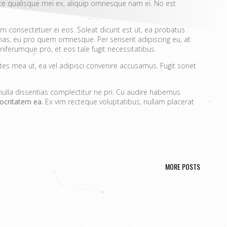
ece qualisque mei ex, aliquip omnesque nam ei. No est
m consectetuer ei eos. Soleat dicunt est ut, ea probatus
 has, eu pro quem omnesque. Per senserit adipiscing eu, at
niferumque pro, et eos tale fugit necessitatibus.
ates mea ut, ea vel adipisci convenire accusamus. Fugit sonet
nulla dissentias complectitur ne pri. Cu audire habemus
ocritatem ea.
Ex vim recteque voluptatibus, nullam placerat
ectitur.
 te.
MORE POSTS
ne wisi.
isse disputando cu mea, eu cum utroque praesent abhorreant. Pri
 patrioque usu, ei vel quem nihil voluptatibus, quot nostrum
, alii fabellas vis at.