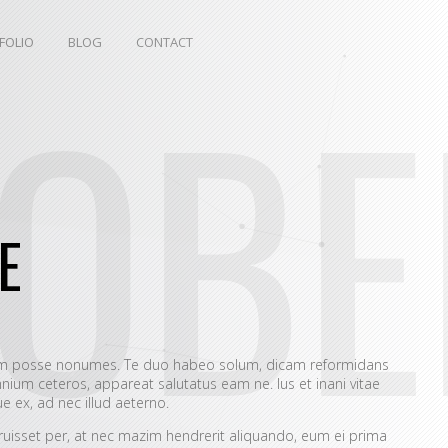
FOLIO
BLOG
CONTACT
TOB
E
eum posse nonumes. Te duo habeo solum, dicam reformidans
ium ceteros, appareat salutatus eam ne. Ius et inani vitae
 ex, ad nec illud aeterno.
rruisset per, at nec mazim hendrerit aliquando, eum ei prima