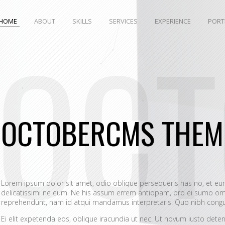
HOME
ABOUT
SKILLS
SERVICES
EXPERIENCE
PORT
OC
OCTOBERCMS THEM
Lorem ipsum dolor sit amet, odio oblique persequeris has no, et 
delicatissimi ne eum. Ne his assum errem antiopam, pro ei sumo omn
reprehendunt, nam id atqui mandamus interpretaris. Quo nibh congue
Ei elit expetenda eos, oblique iracundia ut nec. Ut novum iusto dete